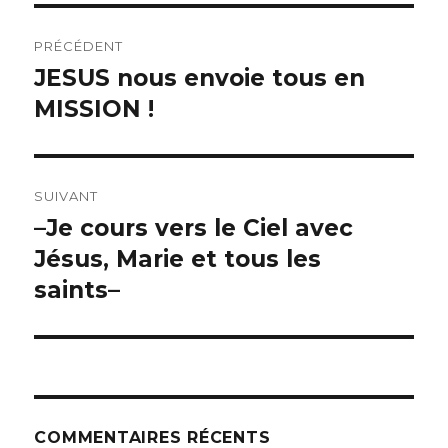
Navigation
PRÉCÉDENT
de
JESUS nous envoie tous en
Article
précédent :
MISSION !
l’article
SUIVANT
–Je cours vers le Ciel avec
Article
suivant :
Jésus, Marie et tous les
saints–
COMMENTAIRES RÉCENTS