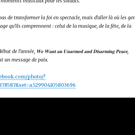
 moments musicaux pour les soldats.
pas de transformer la foi en spectacle, mais d’aller là où les ge
age qu’ils comprennent : celui de la musique, de la fête, de la
de l’année, 𝐖𝐞 𝐖𝐚𝐧𝐭 𝐚𝐧 𝐔𝐧𝐚𝐫𝐦𝐞𝐝 𝐚𝐧𝐝 𝐃𝐢𝐬𝐚𝐫𝐦𝐢𝐧𝐠 𝐏𝐞𝐚𝐜𝐞,
nt un message de paix.
cebook.com/photo/?
0878587&set=a.529904105803696