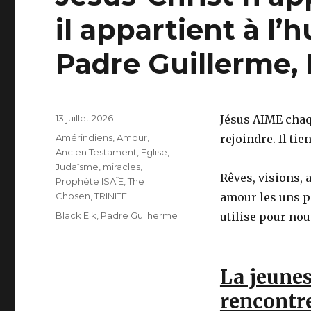
il appartient à l’
Padre Guillerme, 
Publié
13 juillet 2026
Jésus AIME chaq
le
Catégories
Amérindiens
,
Amour
,
rejoindre. Il tie
Ancien Testament
,
Eglise
,
Judaïsme
,
miracles
,
Rêves, visions, a
Prophète ISAÏE
,
The
Chosen
,
TRINITE
amour les uns po
Étiquettes
Black Elk
,
Padre Guilherme
utilise pour nou
La jeunes
rencontre