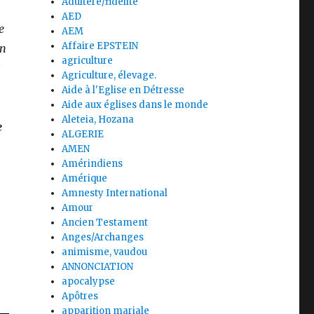
Adultère/fidélité
AED
e
AEM
Affaire EPSTEIN
en
agriculture
i
Agriculture, élevage.
Aide à l'Eglise en Détresse
Aide aux églises dans le monde
Aleteia, Hozana
e
ALGERIE
AMEN
Amérindiens
Amérique
Amnesty International
Amour
Ancien Testament
Anges/Archanges
animisme, vaudou
ANNONCIATION
apocalypse
Apôtres
apparition mariale