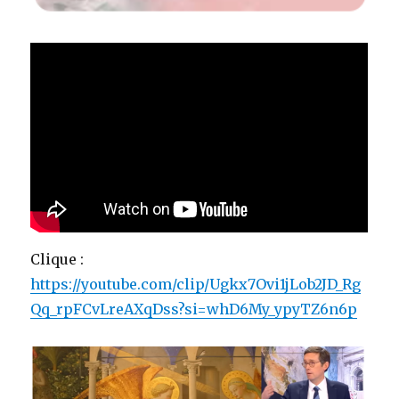
Clique :
https://youtube.com/clip/Ugkx7Ovi1jLob2JD_Rg
Qq_rpFCvLreAXqDss?si=whD6My_ypyTZ6n6p