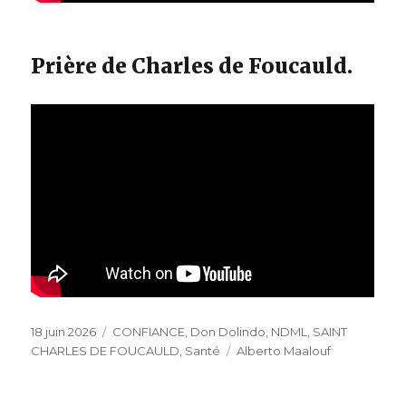
Prière de Charles de Foucauld.
Publié
Catégories
18 juin 2026
CONFIANCE
,
Don Dolindo
,
NDML
,
SAINT
le
Étiquettes
CHARLES DE FOUCAULD
,
Santé
Alberto Maalouf