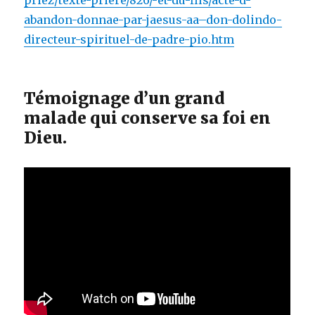
abandon-donnae-par-jaesus-aa–don-dolindo-
directeur-spirituel-de-padre-pio.htm
Témoignage d’un grand
malade qui conserve sa foi en
Dieu.