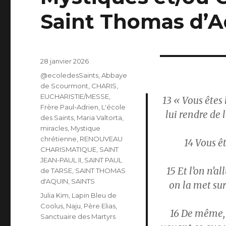
Saint Thomas d’Aq
Publié
28 janvier 2026
le
Catégories
@ecoledesSaints
,
Abbaye
de Scourmont
,
CHARIS
,
EUCHARISTIE/MESSE
,
13
« Vous êtes l
Frère Paul-Adrien
,
L'école
lui rendre de l
des Saints
,
Maria Valtorta
,
miracles
,
Mystique
chrétienne
,
RENOUVEAU
14
Vous êt
CHARISMATIQUE
,
SAINT
JEAN-PAUL II
,
SAINT PAUL
15
Et l’on n’a
de TARSE
,
SAINT THOMAS
d'AQUIN
,
SAINTS
on la met sur
Étiquettes
Julia Kim
,
Lapin Bleu de
Coolus
,
Naju
,
Père Elias
,
16
De même, q
Sanctuaire des Martyrs