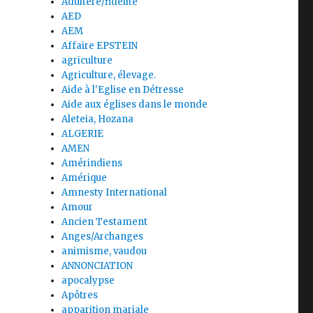
Adultère/fidélité
AED
AEM
Affaire EPSTEIN
agriculture
Agriculture, élevage.
Aide à l'Eglise en Détresse
Aide aux églises dans le monde
Aleteia, Hozana
ALGERIE
AMEN
Amérindiens
Amérique
Amnesty International
Amour
Ancien Testament
Anges/Archanges
animisme, vaudou
ANNONCIATION
apocalypse
Apôtres
apparition mariale