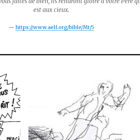
ous faites de bien, ils rendront gloire à votre Père q
est aux cieux.
https://www.aelf.org/bible/Mt/5