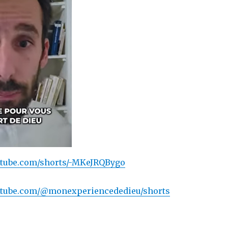
utube.com/shorts/-MKeJRQBygo
utube.com/@monexperiencededieu/shorts