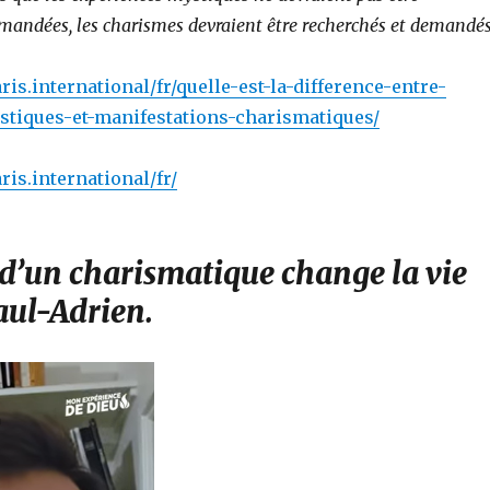
mandées, les charismes devraient être recherchés et demandés
is.international/fr/quelle-est-la-difference-entre-
tiques-et-manifestations-charismatiques/
is.international/fr/
 d’un charismatique change la vie
aul-Adrien.