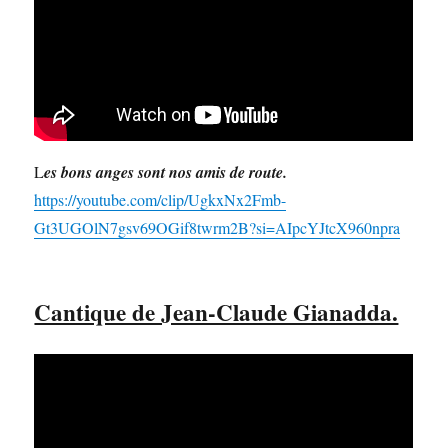
L
es bons anges sont nos amis de route.
https://youtube.com/clip/UgkxNx2Fmb-
Gt3UGOlN7gsv69OGif8twrm2B?si=AIpcYJtcX960npra
Cantique de Jean-Claude Gianadda.