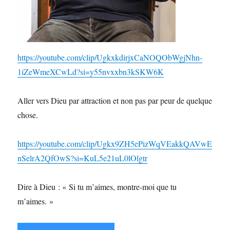
https://youtube.com/clip/UgkxkdirjxCaNOQObWgjNhn-
1iZeWmeXCwLd?si=y55nvxxbn3kSKW6K
Aller vers Dieu par attraction et non pas par peur de quelque
chose.
https://youtube.com/clip/Ugkx9ZH5ePizWqVEakkQAVwE
nSelrA2QfOwS?si=KuL5e21uL0lOlgtr
Dire à Dieu : « Si tu m’aimes, montre-moi que tu
m’aimes. »