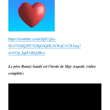
https://youtube.com/clip/Ugkx-
0LO7GdQ2FC5i2hjGiQHL9xWqCcCHAnq?
si=O3p_Iqr814kQzBcx
Le père Ramzi Saadé est l’invité de Mgr Aupetit. (vidéo
complète)