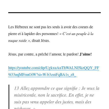
Les Hébreux ne sont pas les seuls à avoir des coeurs de
pierre et à lapider des personnes!
« C’est un peuple à la
nuque raide »,
disait Jésus.
J’aime!
Jésus, par contre, a prêché l’amour, le pardon!
https://youtube.com/clip/UgkxuAuThWALNI5kzQQY_FF
9i33mjMFrmOiW?si=W-b3zmFqBA1s_z8_
13
Allez apprendre ce que signifie : Je veux la
miséricorde, non le sacrifice. En effet, je ne
suis pas venu appeler des justes, mais des
pécheurs. »