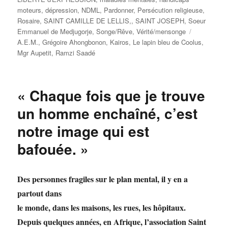
moteurs, dépression
,
NDML
,
Pardonner
,
Persécution religieuse
,
Rosaire
,
SAINT CAMILLE DE LELLIS,
,
SAINT JOSEPH
,
Soeur
Étiquettes
Emmanuel de Medjugorje
,
Songe/Rêve
,
Vérité/mensonge
A.E.M.
,
Grégoire Ahongbonon
,
Kairos
,
Le lapin bleu de Coolus
,
Mgr Aupetit
,
Ramzi Saadé
« Chaque fois que je trouve
un homme enchaîné, c’est
notre image qui est
bafouée. »
Des personnes fragiles sur le plan mental, il y en a
partout dans
le monde,
dans les maisons, les rues, les hôpitaux.
Depuis quelques années, en Afrique, l’association Saint