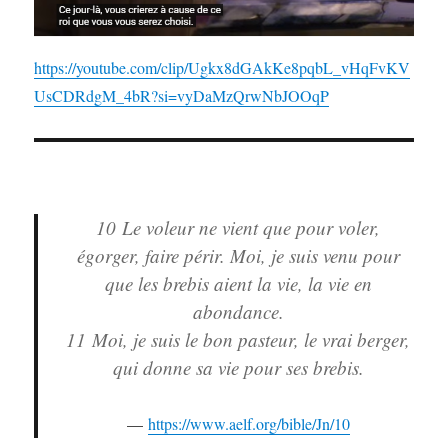
https://youtube.com/clip/Ugkx8dGAkKe8pqbL_vHqFvKV
UsCDRdgM_4bR?si=vyDaMzQrwNbJOOqP
10
Le voleur ne vient que pour voler,
égorger, faire périr. Moi, je suis venu pour
que les brebis aient la vie, la vie en
abondance.
11
Moi, je suis le bon pasteur, le vrai berger,
qui donne sa vie pour ses brebis.
https://www.aelf.org/bible/Jn/10