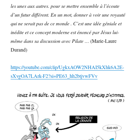
les unes aux autres. pour se mettre ensemble à l’écoute
d’un futur différent. En un mot, donner à voir une royauté
qui ne serait pas de ce monde . C’est une idée géniale et
inédite et ce concept moderne est énoncé par Jésus lui-
même dans sa discussion avec Pilate …
(Marie-Laure
Durand)
https://youtube.com/clip/UgkxAOW2NHAI5kXhk6A2E-
sXvgOA7LArk-F2?si=PE63_hh2btjvwFVv