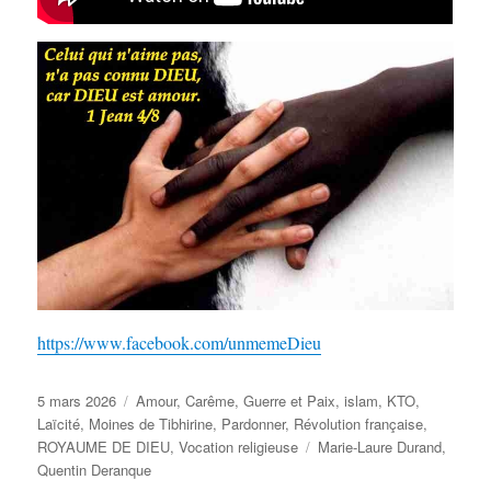
https://www.facebook.com/unmemeDieu
Publié
Catégories
5 mars 2026
Amour
,
Carême
,
Guerre et Paix
,
islam
,
KTO
,
le
Laïcité
,
Moines de Tibhirine
,
Pardonner
,
Révolution française
,
Étiquettes
ROYAUME DE DIEU
,
Vocation religieuse
Marie-Laure Durand
,
Quentin Deranque