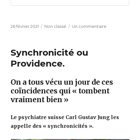
Publié
Catégories
sur
26 février 2021
Non classé
Un commentaire
le
Un
crowdfunding
pour
Synchronicité ou
“A
Cœur
Providence.
Space”
Appel
au
On a tous vécu un jour de ces
bénévolat
coïncidences qui « tombent
vraiment bien »
Le psychiatre suisse Carl Gustav Jung les
appelle des « synchronicités ».