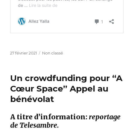
Publié
Catégories
27 février 2021
Non classé
le
Un crowdfunding pour “A
Cœur Space” Appel au
bénévolat
A titre d’information:
reportage
de Telesambre.