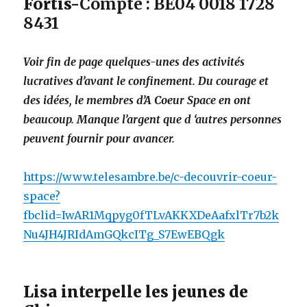
Fortis-
Compte :
BE04 0018 1728
8431
Voir fin de page quelques-unes des activités
lucratives d’avant le confinement. Du courage et
des idées, le membres d’A Coeur Space en ont
beaucoup. Manque l’argent que d ‘autres personnes
peuvent fournir pour avancer.
https://www.telesambre.be/c-decouvrir-coeur-
space?
fbclid=IwAR1Mqpyg0fTLvAKKXDeAafxlTr7b2k
Nu4JH4JRIdAmGQkcITg_S7EwEBQgk
Lisa interpelle les jeunes de