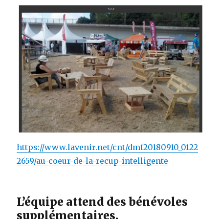
https://www.lavenir.net/cnt/dmf20180910_0122
2659/au-coeur-de-la-recup-intelligente
L’équipe attend des bénévoles
supplémentaires.