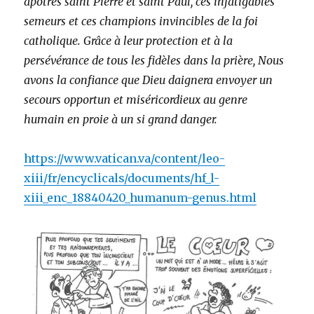
apôtres saint Pierre et saint Paul, ces infatigables
semeurs et ces champions invincibles de la foi
catholique. Grâce à leur protection et à la
persévérance de tous les fidèles dans la prière, Nous
avons la confiance que Dieu daignera envoyer un
secours opportun et miséricordieux au genre
humain en proie à un si grand danger.
https://www.vatican.va/content/leo-
xiii/fr/encyclicals/documents/hf_l-
xiii_enc_18840420_humanum-genus.html