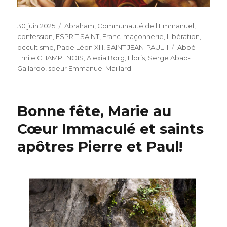
Publié
Catégories
30 juin 2025
Abraham
,
Communauté de l'Emmanuel
,
le
confession
,
ESPRIT SAINT
,
Franc-maçonnerie
,
Libération
,
Étiquettes
occultisme
,
Pape Léon XIII
,
SAINT JEAN-PAUL II
Abbé
Emile CHAMPENOIS
,
Alexia Borg
,
Floris
,
Serge Abad-
Gallardo
,
soeur Emmanuel Maillard
Bonne fête, Marie au
Cœur Immaculé et saints
apôtres Pierre et Paul!