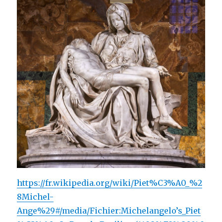
https://fr.wikipedia.org/wiki/Piet%C3%A0_%2
8Michel-
Ange%29#/media/Fichier:Michelangelo’s_Piet