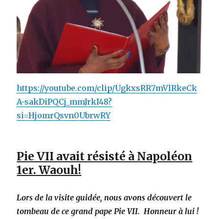
https://youtube.com/clip/UgkxsRR7mVlRkeCk
A-sakDiPQCj_mmJrkI48?
si=HjomrQsvn0UbrwRY
Pie VII avait résisté à Napoléon
1er. Waouh!
Lors de la visite guidée, nous avons découvert le
tombeau de ce grand pape Pie VII. Honneur à lui !