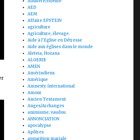
Adultère/fidélité
AED
AEM
Affaire EPSTEIN
agriculture
Agriculture, élevage.
Aide à l'Eglise en Détresse
Aide aux églises dans le monde
Aleteia, Hozana
ALGERIE
AMEN
Amérindiens
er
Amérique
Amnesty International
Amour
Ancien Testament
Anges/Archanges
animisme, vaudou
ANNONCIATION
apocalypse
Apôtres
apparition mariale