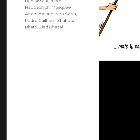
Hadi Assani
,
Imam
Habbachich
,
Mosquée
Attadamoune
,
Neo Salva
,
Padre Guilhem
,
Shahbaz
Bhatti
,
Ziad Ghazal