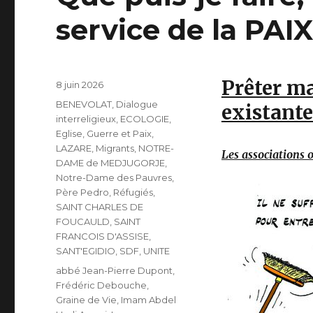
service de la PAIX
Prêter ma
Publié
8 juin 2026
le
Catégories
BENEVOLAT
,
Dialogue
existante
interreligieux
,
ECOLOGIE
,
Eglise
,
Guerre et Paix
,
LAZARE
,
Migrants
,
NOTRE-
Les associations 
DAME de MEDJUGORJE
,
Notre-Dame des Pauvres
,
Père Pedro
,
Réfugiés
,
SAINT CHARLES DE
FOUCAULD
,
SAINT
FRANCOIS D'ASSISE
,
SANT'EGIDIO
,
SDF
,
UNITE
Étiquettes
abbé Jean-Pierre Dupont
,
Frédéric Debouche
,
Graine de Vie
,
Imam Abdel