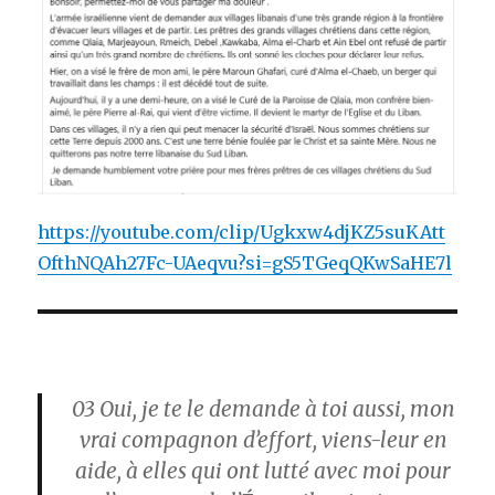
https://youtube.com/clip/Ugkxw4djKZ5suKAtt
OfthNQAh27Fc-UAeqvu?si=gS5TGeqQKwSaHE7l
03
Oui, je te le demande à toi aussi, mon
vrai compagnon d’effort, viens-leur en
aide, à elles qui ont lutté avec moi pour