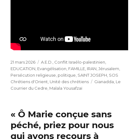
Publié
Catégories
21 mars 2026
A.E.D.
,
Conflit Israélo-palestinien
,
le
EDUCATION
,
Evangélisation
,
FAMILLE
,
IRAN
,
Jérusalem
,
Persécution religieuse
,
politique
,
SAINT JOSEPH
,
SOS
Étiquettes
Chrétiens d'Orient
,
Unité des chrétiens
Gianadda
,
Le
Courrier du Cedre
,
Malala Yousafzaï
« Ô Marie conçue sans
péché, priez pour nous
qui avons recours à