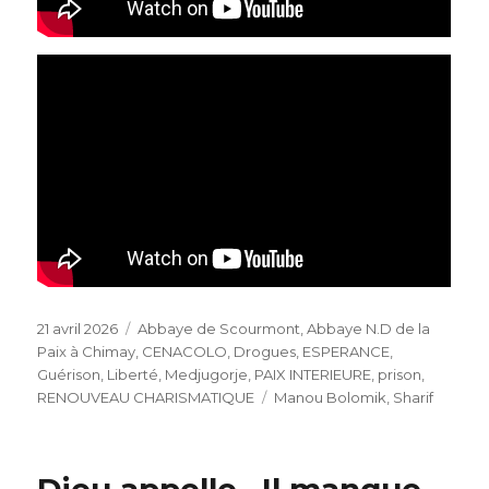
Publié
Catégories
21 avril 2026
Abbaye de Scourmont
,
Abbaye N.D de la
le
Paix à Chimay
,
CENACOLO
,
Drogues
,
ESPERANCE
,
Guérison
,
Liberté
,
Medjugorje
,
PAIX INTERIEURE
,
prison
,
Étiquettes
RENOUVEAU CHARISMATIQUE
Manou Bolomik
,
Sharif