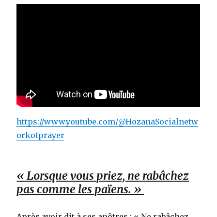
https://www.youtube.com/@HozanaSocialnetw
orkofprayer
« Lorsque vous priez, ne rabâchez
pas comme les païens. »
Après avoir dit à ses apôtres : « Ne rabâchez