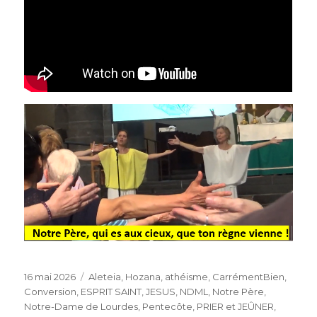
Publié
Catégories
16 mai 2026
Aleteia, Hozana
,
athéisme
,
CarrémentBien
,
le
Conversion
,
ESPRIT SAINT
,
JESUS
,
NDML
,
Notre Père
,
Notre-Dame de Lourdes
,
Pentecôte
,
PRIER et JEÛNER
,