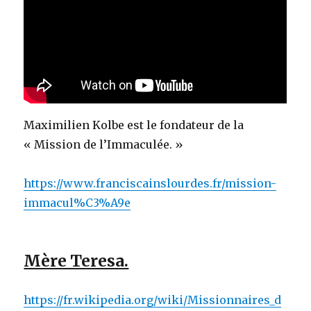
Maximilien Kolbe est le fondateur de la
« Mission de l’Immaculée. »
https://www.franciscainslourdes.fr/mission-
immacul%C3%A9e
Mère Teresa.
https://fr.wikipedia.org/wiki/Missionnaires_d