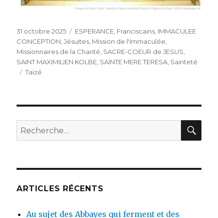
Publié
Catégories
31 octobre 2025
ESPERANCE
,
Franciscains
,
IMMACULEE
le
CONCEPTION
,
Jésuites
,
Mission de l'Immaculée
,
Missionnaires de la Charité
,
SACRE-COEUR de JESUS
,
SAINT MAXIMILIEN KOLBE
,
SAINTE MERE TERESA
,
Sainteté
Étiquettes
Taizé
REC
Recherche
pour
:
ARTICLES RÉCENTS
Au sujet des Abbayes qui ferment et des