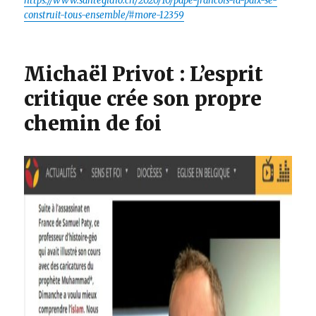
https://www.santegidio.ch/2020/10/pape-francois-la-paix-se-
construit-tous-ensemble/#more-12359
Michaël Privot : L’esprit
critique crée son propre
chemin de foi