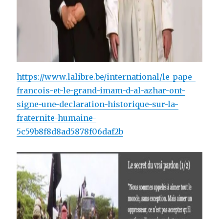
https://www.lalibre.be/international/le-pape-
francois-et-le-grand-imam-d-al-azhar-ont-
signe-une-declaration-historique-sur-la-
fraternite-humaine-
5c59b8f8d8ad5878f06daf2b