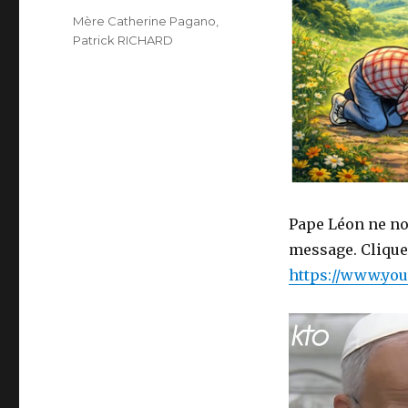
Étiquettes
Mère Catherine Pagano
,
Patrick RICHARD
Pape Léon ne nou
message. Cliquer
https://www.you