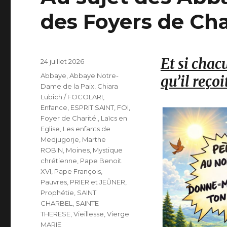
des Foyers de Cha
Et si chac
Publié
24 juillet 2026
le
Catégories
Abbaye
,
Abbaye Notre-
qu’il reçoi
Dame de la Paix
,
Chiara
Lubich / FOCOLARI
,
Enfance
,
ESPRIT SAINT
,
FOI
,
Foyer de Charité.
,
Laïcs en
Eglise
,
Les enfants de
Medjugorje
,
Marthe
ROBIN
,
Moines
,
Mystique
chrétienne
,
Pape Benoit
XVI
,
Pape François
,
Pauvres
,
PRIER et JEÛNER
,
Prophétie
,
SAINT
CHARBEL
,
SAINTE
THERESE
,
Vieillesse
,
Vierge
MARIE