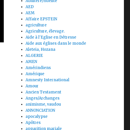
Adultère/fidélité
AED
AEM
Affaire EPSTEIN
agriculture
Agriculture, élevage.
Aide à l'Eglise en Détresse
Aide aux églises dans le monde
Aleteia, Hozana
ALGERIE
AMEN
Amérindiens
Amérique
Amnesty International
Amour
Ancien Testament
Anges/Archanges
animisme, vaudou
ANNONCIATION
apocalypse
Apôtres
apparition mariale