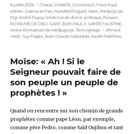
Publié
Catégories
8 juillet 2026
Charia
,
CHARITE
,
Conversion
,
Frère Paul-
le
Adrien
,
Guerre et Paix
,
Humilité/Orgueil
,
islam
,
Medjugorje
,
Mgr André Dupuy
,
Miséricorde divine
,
politique
,
Rosaire
,
ROYAUME DE DIEU
,
SAINT JEAN-PAUL II
,
SAINTE FAUSTINE
,
Étiquettes
Soeur Emmanuel de Medjugorje
,
Témoignage
Ahmed
Yetib
,
Guy Pagès
,
Jean-Claude Gianadda
,
Medhi Matthieu
Moïse: « Ah ! Si le
Seigneur pouvait faire de
son peuple un peuple de
prophètes ! »
Quand on rencontre sur son chemin de grands
prophètes comme pape Léon, par exemple,
comme père Pedro, comme Saïd Oujibou et tant