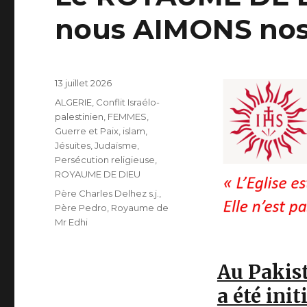
nous AIMONS nos 
Publié
13 juillet 2026
le
Catégories
ALGERIE
,
Conflit Israélo-
palestinien
,
FEMMES
,
Guerre et Paix
,
islam
,
Jésuites
,
Judaïsme
,
Persécution religieuse
,
ROYAUME DE DIEU
Étiquettes
Père Charles Delhez s.j.
,
Père Pedro
,
Royaume de
Mr Edhi
Au Pakis
a été ini