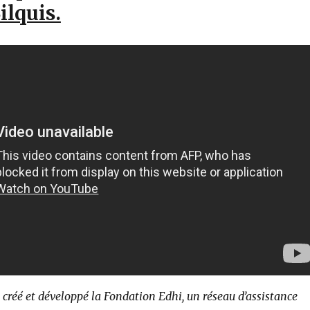
ilquis.
t créé et développé la Fondation Edhi, un réseau d’assistance