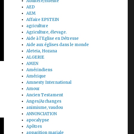
Adultère/fidélité
AED
AEM
Affaire EPSTEIN
agriculture
Agriculture, élevage.
Aide à l'Eglise en Détresse
Aide aux églises dans le monde
Aleteia, Hozana
ALGERIE
AMEN
Amérindiens
Amérique
Amnesty International
Amour
Ancien Testament
Anges/Archanges
animisme, vaudou
ANNONCIATION
apocalypse
Apôtres
apparition mariale