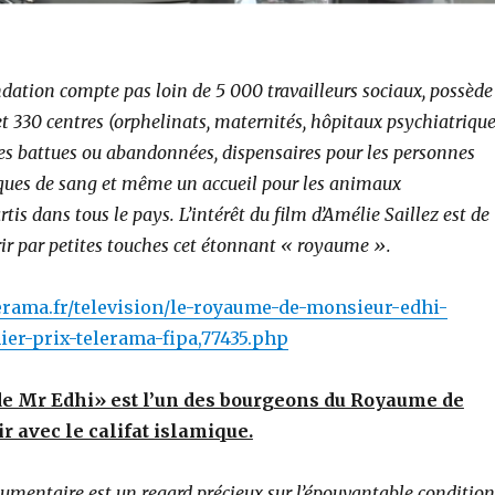
ndation compte pas loin de 5 000 travailleurs sociaux, possède
 330 centres (orphelinats, maternités, hôpitaux psychiatrique
s battues ou abandonnées, dispensaires pour les personnes
ques de sang et même un accueil pour les animaux
is dans tous le pays. L’intérêt du film d’Amélie Saillez est de
rir par petites touches cet étonnant « royaume ».
erama.fr/television/le-royaume-de-monsieur-edhi-
ier-prix-telerama-fipa,77435.php
e Mr Edhi» est l’un des bourgeons du Royaume de
r avec le califat islamique.
umentaire est un regard précieux sur l’épouvantable condition