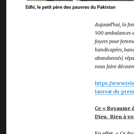
Aujourd’hui, la fo
500 ambulances et
foyers pour femme
handicapées, ban
abandonnés) répart
nous faire découv
https://www.tel
laureat-du-prem
Ce « Royaume d
Dieu. Rien à voi
En effet, «
Ce doc