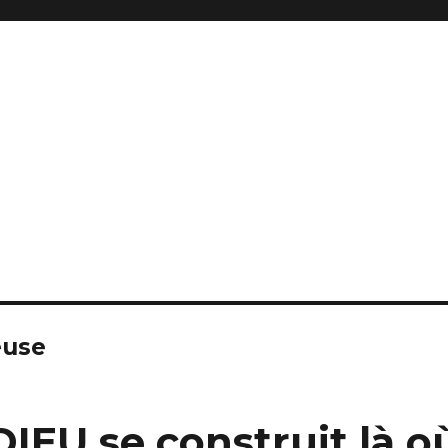
euse
EU se construit là o