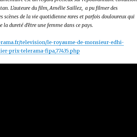
an. L’auteure du film, Amélie Saillez, a pu filmer des
 scènes de la vie quotidienne rares et parfois douloureux qui
e la dureté d’être une femme dans ce pays.
erama.fr/television/le-royaume-de-monsieur-edhi-
ier-prix-telerama-fipa,77435.php