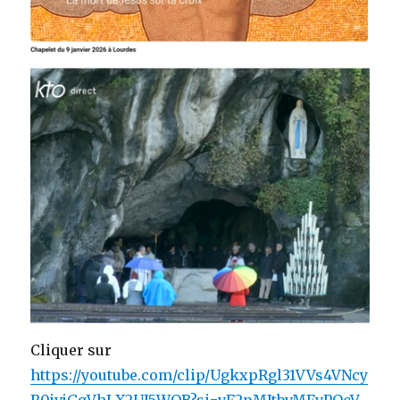
Cliquer sur
https://youtube.com/clip/UgkxpRgl31VVs4VNcy