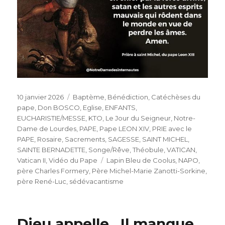
Publié
Catégories
10 janvier 2026
Baptème
,
Bénédiction
,
Catéchèses du
le
pape
,
Don BOSCO
,
Eglise
,
ENFANTS
,
EUCHARISTIE/MESSE
,
KTO
,
Le Jour du Seigneur
,
Notre-
Dame de Lourdes
,
PAPE
,
Pape LEON XIV
,
PRIE avec le
PAPE
,
Rosaire
,
Sacrements
,
SAGESSE
,
SAINT MICHEL
,
SAINTE BERNADETTE
,
Songe/Rêve
,
Théobule
,
VATICAN
,
Étiquettes
Vatican II
,
Vidéo du Pape
Lapin Bleu de Coolus
,
NAPO
,
père Charles Formery
,
Père Michel-Marie Zanotti-Sorkine
,
père René-Luc
,
sédévacantisme
Dieu appelle. Il manque