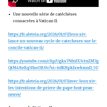
Une nouvelle série de catéchèses
consacrées à Vatican II.
https://fr.aleteia.org/2026/01/07/leon-xiv-
lance-un-nouveau-cycle-de-catecheses-sur-le-
concile-vatican-ii/
https://youtube.com/clip/Ugkx7NfnfX3ctnZM7g
QtM43teEq5IhoO1U0c?si=6dKHpkIxwkmnD_5U
https://fr.aleteia.org/2026/01/07/avec-leon-xiv-
les-intentions-de-priere-du-pape-font-peau-
neuve/