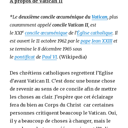
A propos de Vatican II
*Le
deuxième concile œcuménique du
Vatican
, plus
couramment appelé
concile Vatican II
, est
e
le XXI
concile œcuménique
de l’
Église catholique
. Il
est ouvert le 11 octobre 1962 par le
pape
Jean XXIII
et
se termine le 8 décembre 1965 sous
le
pontificat
de
Paul VI
.
(Wikipedia)
Des chrétiens catholiques regrettent l’Eglise
d’avant Vatican II. C’est donc une bonne chose
de revenir au sens de ce concile afin de mettre
les choses au clair. J’espère que cet éclairage
fera du bien au Corps du Christ car certaines
personnes critiquent beaucoup le Vatican. Oui,
il y a beaucoup de choses à changer, mais le