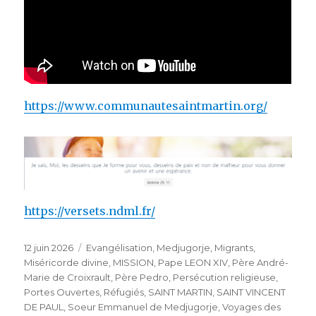
https://www.communautesaintmartin.org/
https://versets.ndml.fr/
Publié
Catégories
12 juin 2026
Evangélisation
,
Medjugorje
,
Migrants
,
le
Miséricorde divine
,
MISSION
,
Pape LEON XIV
,
Père André-
Marie de Croixrault
,
Père Pedro
,
Persécution religieuse
,
Portes Ouvertes
,
Réfugiés
,
SAINT MARTIN
,
SAINT VINCENT
DE PAUL
,
Soeur Emmanuel de Medjugorje
,
Voyages des