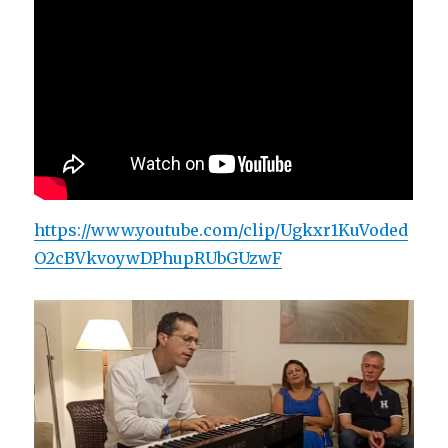
https://www.youtube.com/clip/Ugkxr1KuVoded
O2cBVkvoywDPhupRUbGUzwF