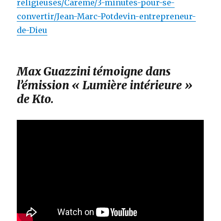
religieuses/Careme/3-minutes-pour-se-
convertir/Jean-Marc-Potdevin-entrepreneur-
de-Dieu
Max Guazzini témoigne dans
l’émission « Lumière intérieure »
de Kto.