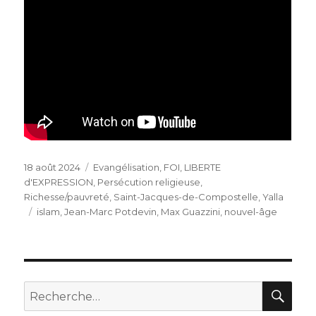
Publié
Catégories
18 août 2024
Evangélisation
,
FOI
,
LIBERTE
le
d'EXPRESSION
,
Persécution religieuse
,
Richesse/pauvreté
,
Saint-Jacques-de-Compostelle
,
Yalla
Étiquettes
islam
,
Jean-Marc Potdevin
,
Max Guazzini
,
nouvel-âge
REC
Recherche
pour