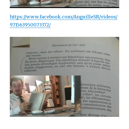
https://www.facebook.com/AnguilleSR/videos/
971563950073372/