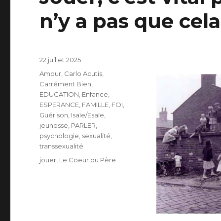
n’y a pas que cel
Publié
22 juillet 2025
le
Catégories
Amour
,
Carlo Acutis
,
Carrément Bien
,
EDUCATION
,
Enfance
,
ESPERANCE
,
FAMILLE
,
FOI
,
Guérison
,
Isaïe/Esaïe
,
jeunesse
,
PARLER
,
psychologie
,
sexualité
,
transsexualité
Étiquettes
jouer
,
Le Coeur du Père