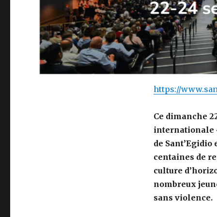
https://www.san
Ce dimanche 22
internationale
de Sant’Egidio e
centaines de r
culture d’horiz
nombreux jeune
sans violence.