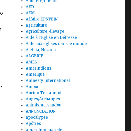
Adultère/fidélité
AED
zo
AEM
Affaire EPSTEIN
agriculture
n
Agriculture, élevage.
Aide à l'Eglise en Détresse
Aide aux églises dans le monde
Aleteia, Hozana
ALGERIE
AMEN
Amérindiens
Amérique
Amnesty International
e
Amour
Ancien Testament
Anges/Archanges
animisme, vaudou
ANNONCIATION
apocalypse
Apôtres
apparition mariale