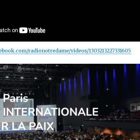
ebook.com/radionotredame/videos/1303213227331605