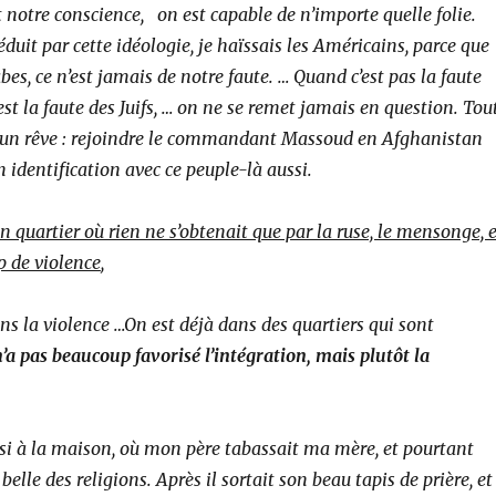
otre conscience, on est capable de n’importe quelle folie.
séduit par cette idéologie, je haïssais les Américains, parce que
bes, ce n’est jamais de notre faute. … Quand c’est pas la faute
est la faute des Juifs, … on ne se remet jamais en question. Tou
qu’un rêve : rejoindre le commandant Massoud en Afghanistan
n identification avec ce peuple-là aussi.
un quartier où rien ne s’obtenait que par la ruse, le mensonge, e
p de violence
,
ns la violence …On est déjà dans des quartiers qui sont
’a pas beaucoup favorisé l’intégration, mais plutôt la
ssi à la maison, où mon père tabassait ma mère, et pourtant
belle des religions. Après il sortait son beau tapis de prière, et