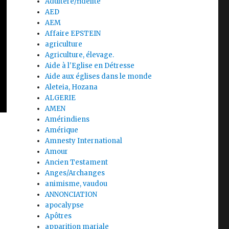
Adultère/fidélité
AED
AEM
Affaire EPSTEIN
agriculture
Agriculture, élevage.
Aide à l'Eglise en Détresse
Aide aux églises dans le monde
Aleteia, Hozana
ALGERIE
AMEN
Amérindiens
Amérique
Amnesty International
Amour
Ancien Testament
Anges/Archanges
animisme, vaudou
ANNONCIATION
apocalypse
Apôtres
apparition mariale