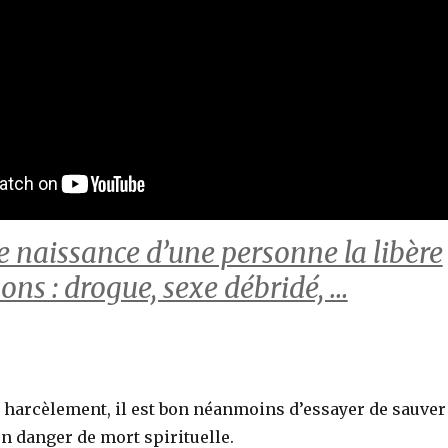
e naissance d’une personne la libère
ons : drogue, sexe débridé, …
 le harcèlement, il est bon néanmoins d’essayer de sauver
n danger de mort spirituelle.