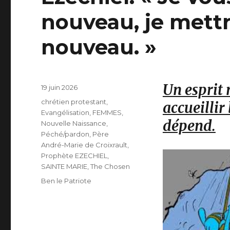
nouveau, je mettr
nouveau. »
Un esprit 
Publié
19 juin 2026
le
Catégories
chrétien protestant
,
accueillir
Evangélisation
,
FEMMES
,
dépend.
Nouvelle Naissance
,
Péché/pardon
,
Père
André-Marie de Croixrault
,
Prophète EZECHIEL
,
SAINTE MARIE
,
The Chosen
Étiquettes
Ben le Patriote