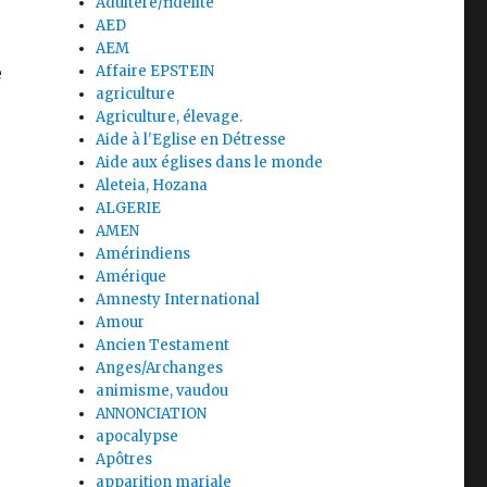
Adultère/fidélité
AED
AEM
e
Affaire EPSTEIN
agriculture
Agriculture, élevage.
Aide à l'Eglise en Détresse
Aide aux églises dans le monde
Aleteia, Hozana
ALGERIE
AMEN
Amérindiens
Amérique
Amnesty International
Amour
Ancien Testament
Anges/Archanges
animisme, vaudou
ANNONCIATION
apocalypse
Apôtres
apparition mariale