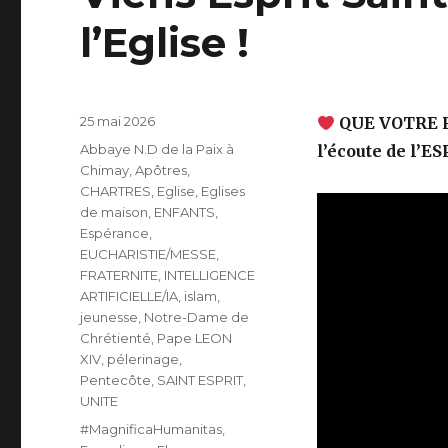
l’Eglise !
Publié
25 mai 2026
QUE VOTRE R
le
Catégories
Abbaye N.D de la Paix à
l’écoute de l’E
Chimay
,
Apôtres
,
CHARTRES
,
Eglise
,
Eglises
de maison
,
ENFANTS
,
Espérance
,
EUCHARISTIE/MESSE
,
FRATERNITE
,
INTELLIGENCE
ARTIFICIELLE/IA
,
islam
,
jeunesse
,
Notre-Dame de
Chrétienté
,
Pape LEON
XIV
,
pélerinage
,
Pentecôte
,
SAINT ESPRIT
,
UNITE
Étiquettes
#MagnificaHumanitas
,