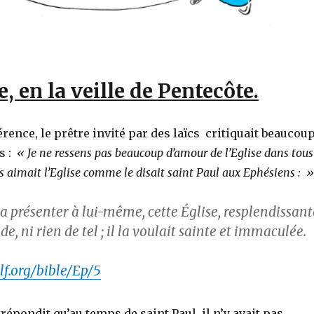
e, en la veille de Pentecôte.
rence, le prêtre invité par des laïcs critiquait beaucou
is :
« Je ne ressens pas beaucoup d’amour de l’Eglise dans tous
us aimait l’Eglise comme le disait saint Paul aux Ephésiens : »
 la présenter à lui-même, cette Église, resplendissant
de, ni rien de tel ; il la voulait sainte et immaculée.
f.org/bible/Ep/5
répondit qu’au temps de saint Paul, il n’y avait pas