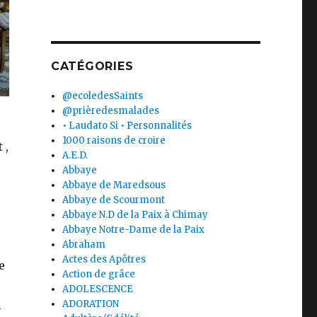
CATÉGORIES
@ecoledesSaints
@prièredesmalades
• Laudato Si • Personnalités
1000 raisons de croire
 ,
A.E.D.
Abbaye
Abbaye de Maredsous
Abbaye de Scourmont
Abbaye N.D de la Paix à Chimay
Abbaye Notre-Dame de la Paix
Abraham
Actes des Apôtres
e
Action de grâce
ADOLESCENCE
u
ADORATION