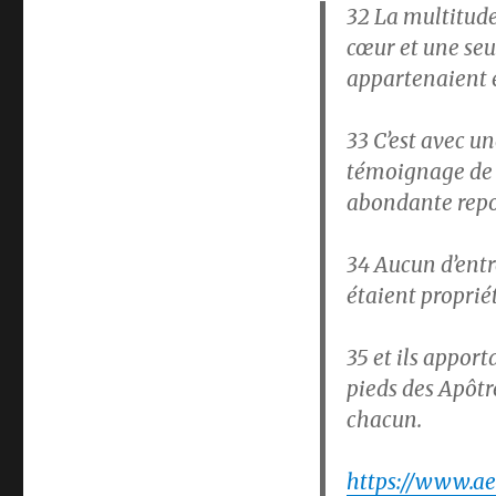
32
La multitude
cœur et une seul
appartenaient e
33
C’est avec un
témoignage de l
abondante repos
34
Aucun d’entre
étaient proprié
35
et ils apport
pieds des Apôtre
chacun.
https://www.ael