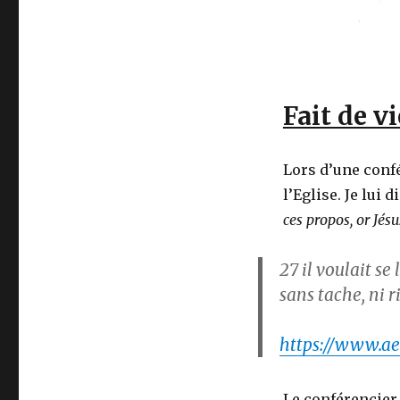
Fait de vi
Lors d’une confé
l’Eglise. Je lui d
ces propos, or Jés
27
il voulait se
sans tache, ni ri
https://www.ael
Le conférencier 