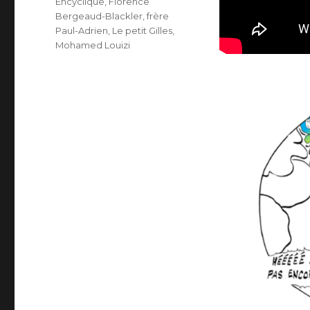
Encyclique
,
Florence
Bergeaud-Blackler
,
frère
Paul-Adrien
,
Le petit Gilles
,
Mohamed Louizi