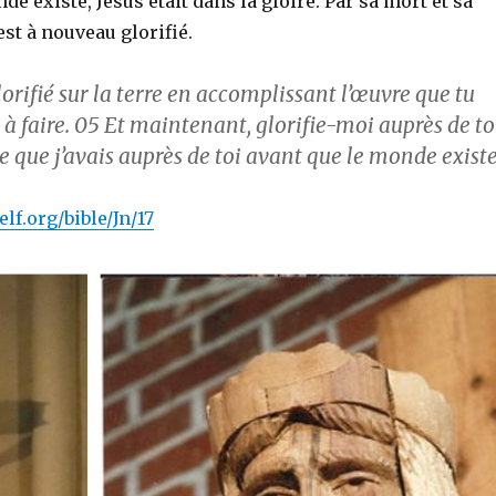
de existe, Jésus était dans la gloire. Par sa mort et sa
est à nouveau glorifié.
glorifié sur la terre en accomplissant l’œuvre que tu
à faire.
05
Et maintenant, glorifie-moi auprès de toi
re que j’avais auprès de toi avant que le monde existe
lf.org/bible/Jn/17