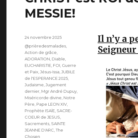
MESSIE!
Il n’y a 
Publié
24 novembre 2025
le
Catégories
@prièredesmalades
,
Seigneur 
Action de grâce
,
ADORATION
,
Diable
,
EUCHARISTIE
,
FOI
,
Guerre
et Paix
,
Jésus-Issa
,
JUBILE
de l'ESPERANCE 2025
,
Judaïsme
,
Jugement
dernier
,
Mgr André Dupuy
,
Miséricorde divine
,
Notre
Père
,
Pape LEON XIV
,
Prophète ISAÏE
,
SACRE-
COEUR de JESUS
,
Sacrements
,
SAINTE
JEANNE D'ARC
,
The
Chosen