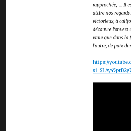
rapprochée, … Il e
attire nos regards
victorieux, à calif
découvre l’envers 
vraie que dans la f
l’autre, de paix du
https://youtub
si=SLAy45ptB2y