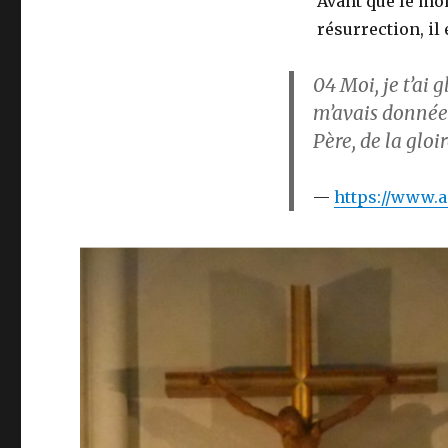
Avant que le mon
résurrection, il 
04
Moi, je t’ai 
m’avais donnée 
Père, de la gloi
https://www.ae