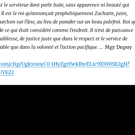
st le serviteur dont parle Isaïe, sans apparence ni beauté qui
. Il est le roi qu’annonçait prophétiquement Zacharie, juste,
ourchon sur l’âne, au lieu de parader sur un beau palefroi. Roi q
de ce qui était considéré comme l’endroit. Il n’est de puissance
aiblesse, de justice juste que dans le respect et le service de
rable que dans la volonté et l’action pacifique. …
Mgr Dupuy
e.com/clip/UgkxnnyC0-1HyZgrYwkRwEL1c9XS90SE2g1l?
UYEZ2