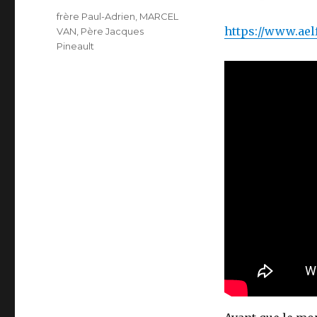
Étiquettes
frère Paul-Adrien
,
MARCEL
https://www.aelf
VAN
,
Père Jacques
Pineault