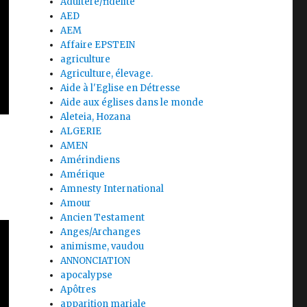
Adultère/fidélité
AED
AEM
Affaire EPSTEIN
agriculture
Agriculture, élevage.
Aide à l'Eglise en Détresse
Aide aux églises dans le monde
Aleteia, Hozana
ALGERIE
AMEN
Amérindiens
Amérique
Amnesty International
Amour
Ancien Testament
Anges/Archanges
animisme, vaudou
ANNONCIATION
apocalypse
Apôtres
apparition mariale