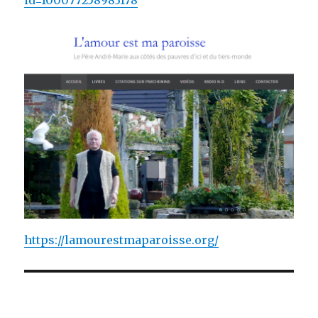
id=100077258983178
https://lamourestmaparoisse.org/