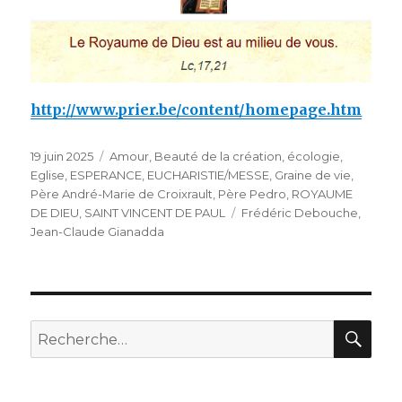
http://www.prier.be/content/homepage.htm
Publié
Catégories
19 juin 2025
Amour
,
Beauté de la création
,
écologie
,
le
Eglise
,
ESPERANCE
,
EUCHARISTIE/MESSE
,
Graine de vie
,
Père André-Marie de Croixrault
,
Père Pedro
,
ROYAUME
Étiquettes
DE DIEU
,
SAINT VINCENT DE PAUL
Frédéric Debouche
,
Jean-Claude Gianadda
REC
Recherche
pour
: