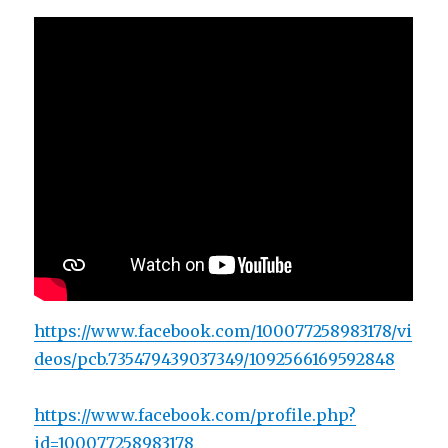
https://www.facebook.com/100077258983178/vi
deos/pcb.735479439037349/1092566169592848
https://www.facebook.com/profile.php?
id=100077258983178