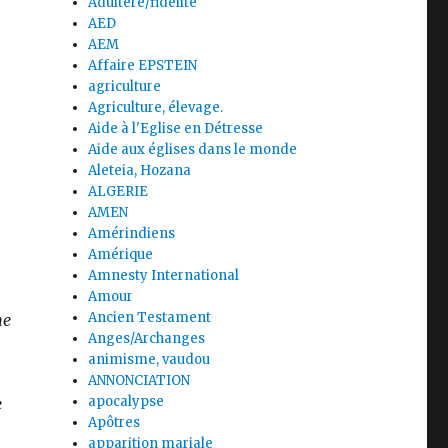
Adultère/fidélité
AED
AEM
Affaire EPSTEIN
agriculture
Agriculture, élevage.
Aide à l'Eglise en Détresse
Aide aux églises dans le monde
Aleteia, Hozana
ALGERIE
AMEN
Amérindiens
Amérique
Amnesty International
Amour
Ancien Testament
me
Anges/Archanges
animisme, vaudou
ANNONCIATION
apocalypse
e
Apôtres
apparition mariale