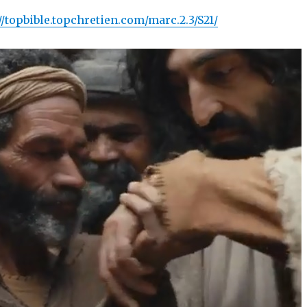
//topbible.topchretien.com/marc.2.3/S21/