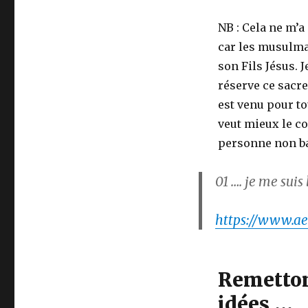
NB : Cela ne m’
car les musulma
son Fils Jésus. 
réserve ce sacre
est venu pour to
veut mieux le co
personne non ba
01
…. je me suis
https://www.ael
Remetton
idées …