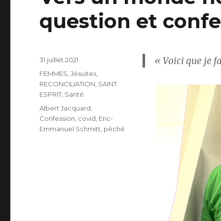
question et confe
« Voici que je f
Publié
31 juillet 2021
le
Catégories
FEMMES
,
Jésuites
,
RECONCILIATION
,
SAINT
ESPRIT
,
Santé
Étiquettes
Albert Jacquard
,
Confession
,
covid
,
Eric-
Emmanuel Schmitt
,
péché