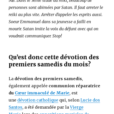
NB:
Dans le 3ème stade du reiki, beaucoup de
personnes sont abimées par Satan. Il faut arreter le
reiki au plus vite. Arrêter d’appeler les esprits aussi.
Soeur Emmanuel dans sa jeunesse a failli en
mourir. Satan imite la voix du défunt avec qui on
voudrait communiquer. Stop!
Qu’est donc cette dévotion des
premiers samedis du mois?
La
dévotion des premiers samedis
,
également appelée
communion réparatrice
du
Cœur immaculé de Marie
, est
une
dévotion catholique
qui, selon
Lucie dos
Santos
, a été demandée par la
Vierge