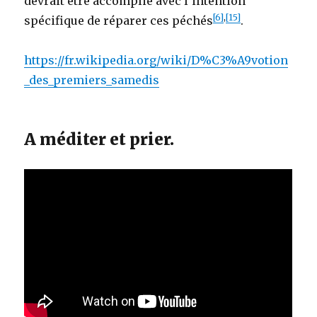
devrait être accomplie avec l’intention
[6]
,
[15]
spécifique de réparer ces péchés
.
https://fr.wikipedia.org/wiki/D%C3%A9votion
_des_premiers_samedis
A méditer et prier.