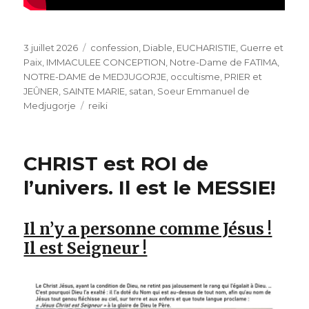
Publié
Catégories
3 juillet 2026
confession
,
Diable
,
EUCHARISTIE
,
Guerre et
le
Paix
,
IMMACULEE CONCEPTION
,
Notre-Dame de FATIMA
,
NOTRE-DAME de MEDJUGORJE
,
occultisme
,
PRIER et
JEÛNER
,
SAINTE MARIE
,
satan
,
Soeur Emmanuel de
Étiquettes
Medjugorje
reiki
CHRIST est ROI de
l’univers. Il est le MESSIE!
Il n’y a personne comme Jésus !
Il est Seigneur !