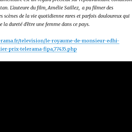
an. L’auteure du film, Amélie Saillez, a pu filmer des
 scènes de la vie quotidienne rares et parfois douloureux qui
e la dureté d’être une femme dans ce pays.
erama.fr/television/le-royaume-de-monsieur-edhi-
ier-prix-telerama-fipa,77435.php