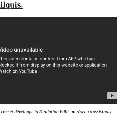
ilquis.
t créé et développé la Fondation Edhi, un réseau d’assistance