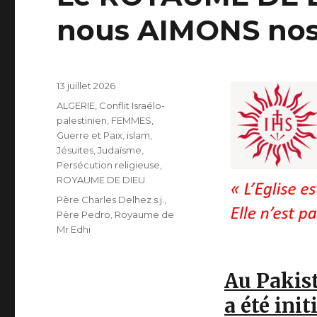
nous AIMONS nos 
Publié
13 juillet 2026
le
Catégories
ALGERIE
,
Conflit Israélo-
palestinien
,
FEMMES
,
Guerre et Paix
,
islam
,
Jésuites
,
Judaïsme
,
Persécution religieuse
,
ROYAUME DE DIEU
Étiquettes
Père Charles Delhez s.j.
,
Père Pedro
,
Royaume de
Mr Edhi
Au Pakis
a été ini