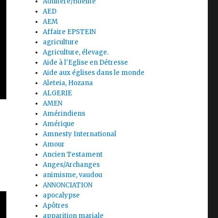
Adultère/fidélité
AED
AEM
Affaire EPSTEIN
agriculture
Agriculture, élevage.
Aide à l'Eglise en Détresse
Aide aux églises dans le monde
Aleteia, Hozana
ALGERIE
AMEN
Amérindiens
Amérique
Amnesty International
Amour
Ancien Testament
Anges/Archanges
animisme, vaudou
ANNONCIATION
apocalypse
Apôtres
apparition mariale