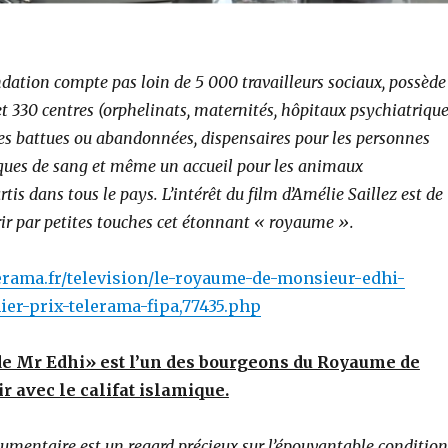
ndation compte pas loin de 5 000 travailleurs sociaux, possède
 330 centres (orphelinats, maternités, hôpitaux psychiatrique
s battues ou abandonnées, dispensaires pour les personnes
ques de sang et même un accueil pour les animaux
is dans tous le pays. L’intérêt du film d’Amélie Saillez est de
rir par petites touches cet étonnant « royaume ».
erama.fr/television/le-royaume-de-monsieur-edhi-
ier-prix-telerama-fipa,77435.php
e Mr Edhi» est l’un des bourgeons du Royaume de
r avec le califat islamique.
umentaire est un regard précieux sur l’épouvantable condition