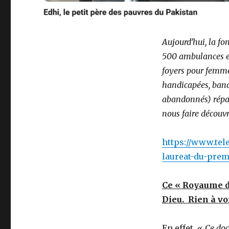
Aujourd’hui, la fo
500 ambulances et
foyers pour femme
handicapées, ban
abandonnés) répart
nous faire découv
https://www.tel
laureat-du-prem
Ce « Royaume d
Dieu. Rien à voi
En effet, «
Ce doc