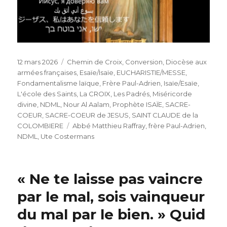
Publié
Catégories
12 mars 2026
Chemin de Croix
,
Conversion
,
Diocèse aux
le
armées françaises
,
Esaïe/Isaïe
,
EUCHARISTIE/MESSE
,
Fondamentalisme laïque
,
Frère Paul-Adrien
,
Isaïe/Esaïe
,
L'école des Saints
,
La CROIX
,
Les Padrés
,
Miséricorde
divine
,
NDML
,
Nour Al Aalam
,
Prophète ISAÏE
,
SACRE-
COEUR
,
SACRE-COEUR de JESUS
,
SAINT CLAUDE de la
Étiquettes
COLOMBIERE
Abbé Matthieu Raffray
,
frère Paul-Adrien
,
NDML
,
Ute Costermans
« Ne te laisse pas vaincre
par le mal, sois vainqueur
du mal par le bien. » Quid