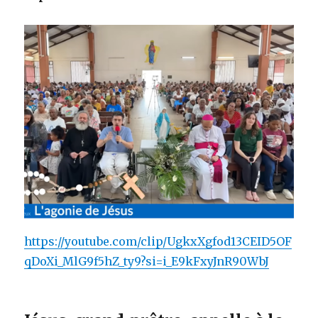
https://youtube.com/clip/UgkxXgfod13CEID5OF
qDoXi_MlG9f5hZ_ty9?si=i_E9kFxyJnR90WbJ