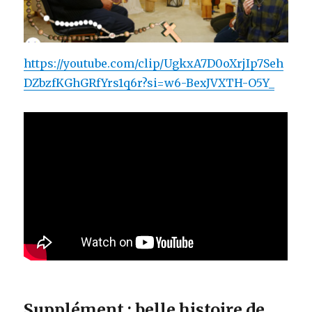
https://youtube.com/clip/UgkxA7D0oXrjIp7Seh
DZbzfKGhGRfYrs1q6r?si=w6-BexJVXTH-O5Y_
Supplément : belle histoire de