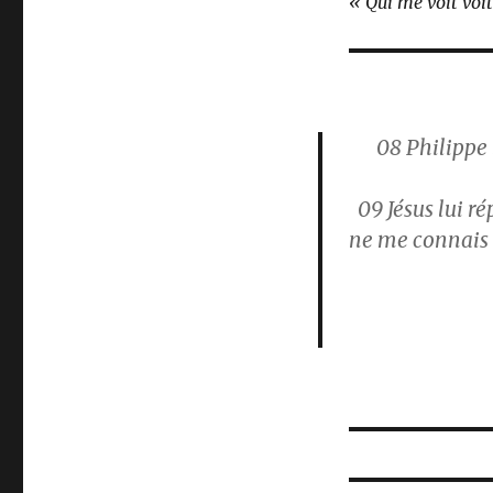
« Qui me voit voit
08
Philippe 
09
Jésus lui ré
ne me connais p