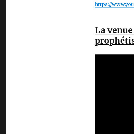
https://www.yo
La venue 
prophéti