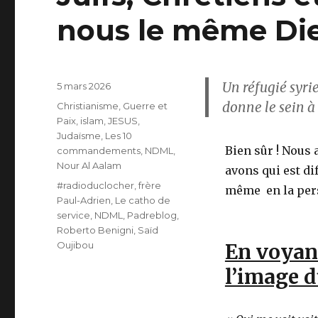
nous le même Di
Un réfugié syrie
Publié
5 mars 2026
le
donne le sein à
Catégories
Christianisme
,
Guerre et
Paix
,
islam
,
JESUS
,
Judaïsme
,
Les 10
Bien sûr ! Nous 
commandements
,
NDML
,
Nour Al Aalam
avons qui est di
Étiquettes
#radioduclocher
,
frère
même en la pers
Paul-Adrien
,
Le catho de
service
,
NDML
,
Padreblog
,
Roberto Benigni
,
Saïd
Oujibou
En voyant
l’image d