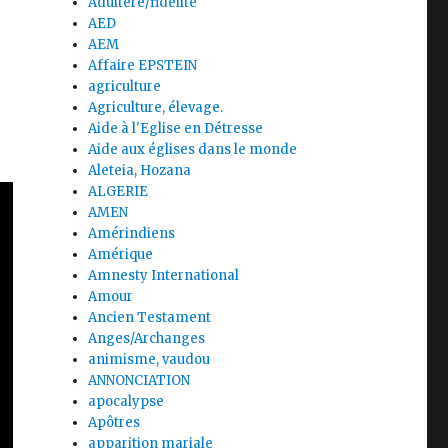
Adultère/fidélité
AED
AEM
Affaire EPSTEIN
agriculture
Agriculture, élevage.
Aide à l'Eglise en Détresse
Aide aux églises dans le monde
Aleteia, Hozana
ALGERIE
AMEN
Amérindiens
Amérique
Amnesty International
Amour
Ancien Testament
Anges/Archanges
animisme, vaudou
ANNONCIATION
apocalypse
Apôtres
apparition mariale