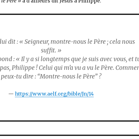
 le Père »
a d’ailleurs dit Jésus à Philippe.
lui dit : « Seigneur, montre-nous le Père ; cela nous
suffit. »
pond : « Il y a si longtemps que je suis avec vous, et t
as, Philippe ! Celui qui m’a vu a vu le Père. Comme
peux-tu dire : “Montre-nous le Père” ?
https://www.aelf.org/bible/Jn/14