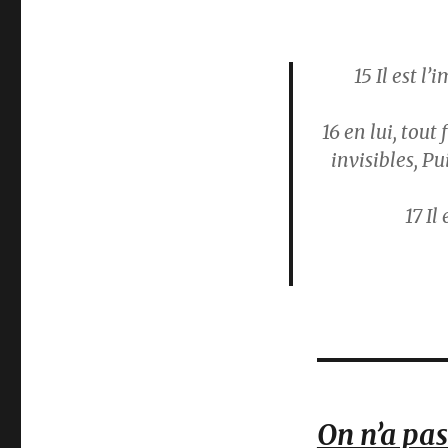
15
Il est l’
16
en lui, tout f
invisibles, P
17
Il 
On n’a pas