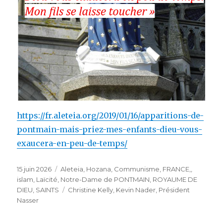
https://fr.aleteia.org/2019/01/16/apparitions-de-
pontmain-mais-priez-mes-enfants-dieu-vous-
exaucera-en-peu-de-temps/
Publié
Catégories
15 juin 2026
Aleteia, Hozana
,
Communisme
,
FRANCE,
,
le
islam
,
Laïcité
,
Notre-Dame de PONTMAIN
,
ROYAUME DE
Étiquettes
DIEU
,
SAINTS
Christine Kelly
,
Kevin Nader
,
Président
Nasser