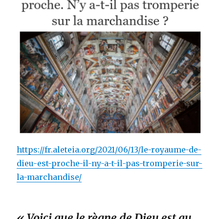
https://fr.aleteia.org/2021/06/13/le-royaume-de-
dieu-est-proche-il-ny-a-t-il-pas-tromperie-sur-
la-marchandise/
« Voici que le règne de Dieu est au