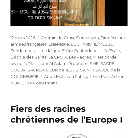
Publié
Catégories
12 mars 2026
Chemin de Croix
,
Conversion
,
Diocèse aux
le
armées françaises
,
Esaïe/Isaïe
,
EUCHARISTIE/MESSE
,
Fondamentalisme laïque
,
Frère Paul-Adrien
,
Isaïe/Esaïe
,
L'école des Saints
,
La CROIX
,
Les Padrés
,
Miséricorde
divine
,
NDML
,
Nour Al Aalam
,
Prophète ISAÏE
,
SACRE-
COEUR
,
SACRE-COEUR de JESUS
,
SAINT CLAUDE de la
Étiquettes
COLOMBIERE
Abbé Matthieu Raffray
,
frère Paul-Adrien
,
NDML
,
Ute Costermans
Fiers des racines
chrétiennes de l’Europe !