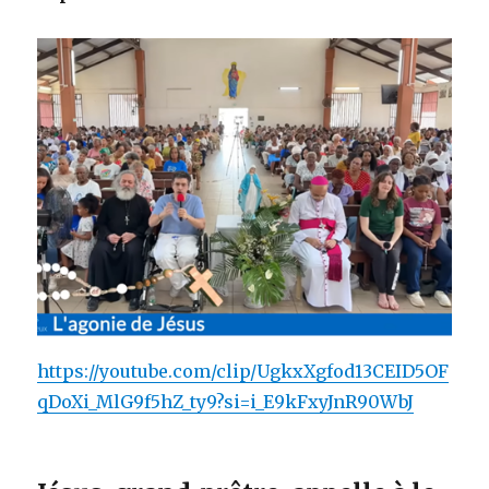
https://youtube.com/clip/UgkxXgfod13CEID5OF
qDoXi_MlG9f5hZ_ty9?si=i_E9kFxyJnR90WbJ