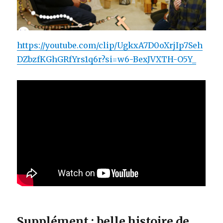
https://youtube.com/clip/UgkxA7D0oXrjIp7Seh
DZbzfKGhGRfYrs1q6r?si=w6-BexJVXTH-O5Y_
Supplément : belle histoire de