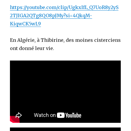
https://youtube.com/clip/UgkxIfL_Q7UoR8y2yS
2TJIGA2QTg8QO8pJMy?si=4QkqM-
KiqwCK5wL9
En Algérie, à Thibirine, des moines cisterciens
ont donné leur vie.