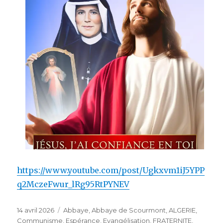
https://www.youtube.com/post/Ugkxvm1iJ5YPP
q2MczeFwur_lRg95RtPYNEV
Publié
Catégories
14 avril 2026
Abbaye
,
Abbaye de Scourmont
,
ALGERIE
,
le
Communisme
,
Espérance
,
Evangélisation
,
FRATERNITE
,