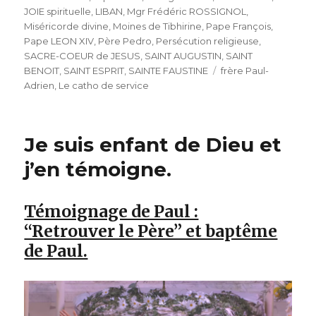
JOIE spirituelle
,
LIBAN
,
Mgr Frédéric ROSSIGNOL
,
Miséricorde divine
,
Moines de Tibhirine
,
Pape François
,
Pape LEON XIV
,
Père Pedro
,
Persécution religieuse
,
SACRE-COEUR de JESUS
,
SAINT AUGUSTIN
,
SAINT
Étiquettes
BENOIT
,
SAINT ESPRIT
,
SAINTE FAUSTINE
frère Paul-
Adrien
,
Le catho de service
Je suis enfant de Dieu et
j’en témoigne.
Témoignage de Paul :
“Retrouver le Père” et baptême
de Paul.