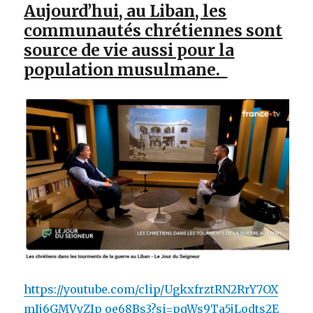
Aujourd’hui, au Liban, les
communautés chrétiennes sont
source de vie aussi pour la
population musulmane.
https://youtube.com/clip/UgkxfrztRN2RrY7OX
mIj6GMVyZIp_oe68Bs3?si=pqWs9Ta5jLodts2E