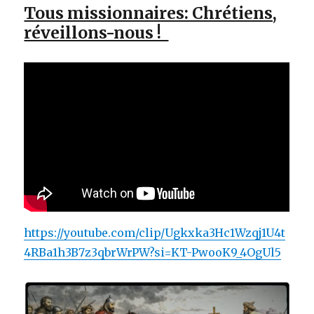
Tous missionnaires: Chrétiens,
réveillons-nous !
https://youtube.com/clip/Ugkxka3Hc1Wzqj1U4t
4RBa1h3B7z3qbrWrPW?si=KT-PwooK9_4OgUl5