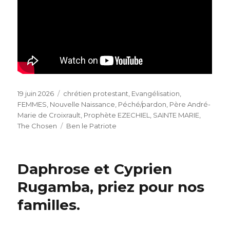
Publié
Catégories
19 juin 2026
chrétien protestant
,
Evangélisation
,
le
FEMMES
,
Nouvelle Naissance
,
Péché/pardon
,
Père André-
Marie de Croixrault
,
Prophète EZECHIEL
,
SAINTE MARIE
,
Étiquettes
The Chosen
Ben le Patriote
Daphrose et Cyprien
Rugamba, priez pour nos
familles.