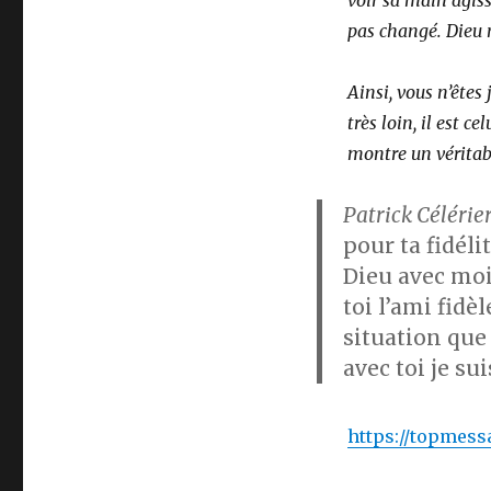
voir sa main agiss
pas changé. Dieu n
Ainsi, vous n’êtes
très loin, il est c
montre un vérita
Patrick Célérier
pour ta fidéli
Dieu avec moi
toi l’ami fidèl
situation que 
avec toi je sui
https://topmess