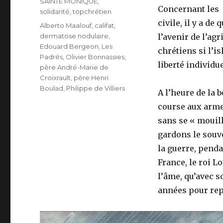
SAINTE MONIQUE
,
Concernant les s
solidarité
,
topchrétien
civile, il y a d
Étiquettes
Alberto Maalouf
,
califat
,
dermatose nodulaire
,
l’avenir de l’ag
Edouard Bergeon
,
Les
chrétiens si l’i
Padrés
,
Olivier Bonnassies
,
liberté individu
père André-Marie de
Croixrault
,
père Henri
Boulad
,
Philippe de Villiers
A l’heure de la
course aux armem
sans se « mouill
gardons le souve
la guerre, penda
France, le roi Lo
l’âme, qu’avec s
années pour rep