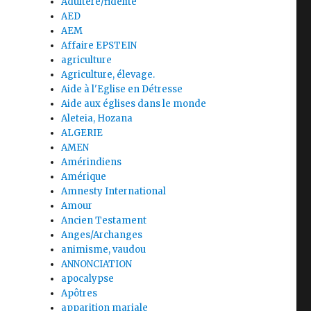
Adultère/fidélité
AED
AEM
Affaire EPSTEIN
agriculture
Agriculture, élevage.
Aide à l'Eglise en Détresse
Aide aux églises dans le monde
Aleteia, Hozana
ALGERIE
AMEN
Amérindiens
Amérique
Amnesty International
Amour
Ancien Testament
Anges/Archanges
animisme, vaudou
ANNONCIATION
apocalypse
Apôtres
apparition mariale