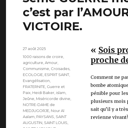
c’est par l’AMOU
VICTOIRE.
«
Sois pr
Publié
27 août 2025
le
Catégories
1000 raisons de croire
,
proche de
agriculture
,
Amour
,
Communisme
,
Croisades
,
ECOLOGIE
,
ESPRIT SAINT
,
Comment ne pas 
Evangélisation
,
bombe atomique ?
FRATERNITE
,
Guerre et
Paix
,
Heidi Baker
,
islam
,
pénible pour les
Jeûne
,
Miséricorde divine
,
plusieurs mois 
NOTRE-DAME de
sait qu’il y a tr
MEDJUGORJE
,
Nour Al
Aalam
,
PAYSANS
,
SAINT
revienne vivant
AUGUSTIN
,
SAINT LOUIS
,