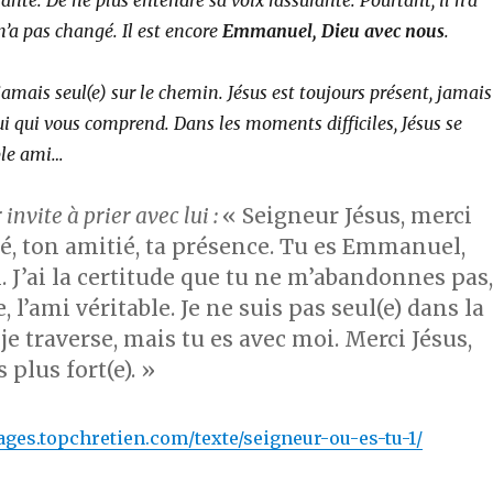
ante. De ne plus entendre sa voix rassurante. Pourtant, il n’a
’a pas changé. Il est encore
Emmanuel, Dieu avec nous
.
 jamais seul(e) sur le chemin. Jésus est toujours présent, jamais
elui qui vous comprend. Dans les moments difficiles, Jésus se
ble ami…
 invite à prier avec lui :
« Seigneur Jésus, merci
té, ton amitié, ta présence. Tu es Emmanuel,
. J’ai la certitude que tu ne m’abandonnes pas,
e, l’ami véritable. Je ne suis pas seul(e) dans la
je traverse, mais tu es avec moi. Merci Jésus,
s plus fort(e). »
ages.topchretien.com/texte/seigneur-ou-es-tu-1/