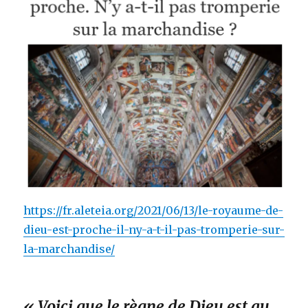
https://fr.aleteia.org/2021/06/13/le-royaume-de-
dieu-est-proche-il-ny-a-t-il-pas-tromperie-sur-
la-marchandise/
« Voici que le règne de Dieu est au