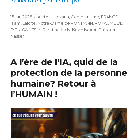
exaucera-en-peu-de-temps/
Publié
Catégories
15 juin 2026
Aleteia, Hozana
,
Communisme
,
FRANCE,
,
le
islam
,
Laïcité
,
Notre-Dame de PONTMAIN
,
ROYAUME DE
Étiquettes
DIEU
,
SAINTS
Christine Kelly
,
Kevin Nader
,
Président
Nasser
A l’ère de l’IA, quid de la
protection de la personne
humaine? Retour à
l’HUMAIN !