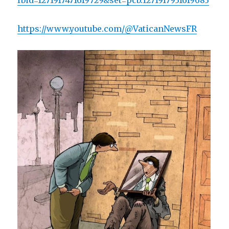
fbid=1271917471619729&set=pcb.1271917931619683
https://www.youtube.com/@VaticanNewsFR