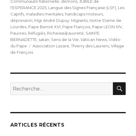
le
Communauté fraternelle
,
démons
,
JUBILE de
l'ESPERANCE 2025
,
Langue des Signes Française (LSF)
,
Les
Captifs
,
maladies mentales, handicaps moteurs,
dépression
,
Mgr André Dupuy
,
Migrants
,
Notre-Dame de
Lourdes
,
Pape Benoit XVI
,
Pape François
,
Pape LEON XIV
,
Pauvres
,
Réfugiés
,
Richesse/pauvreté
,
SAINTE
BERNADETTE
,
satan
,
Sens de la Vie
,
Vatican News
,
Vidéo
Étiquettes
du Pape
Association Lazare
,
Thierry des Lauriers
,
Village
de François
REC
Recherche
pour
:
ARTICLES RÉCENTS