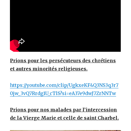
Prions pour les persécuteurs des chrétiens
et autres minorités religieuses.
https://youtube.com/clip/UgkxeKF4Q3NS3q3r7
0jw_3vQ7Rrdg1U_cTlS?si=eA37e9dwJ7ZrNNTw
Prions pour nos malades par l’intercession
de la Vierge Marie et celle de saint Charbel.