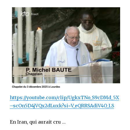
https://youtube.com/clip/UgkxTNo_S9cDMd_5X
–scOn5D4jVQx2dLuxk?si=V_eQRRSAdiV4O_LS
En Iran, qui aurait cru …