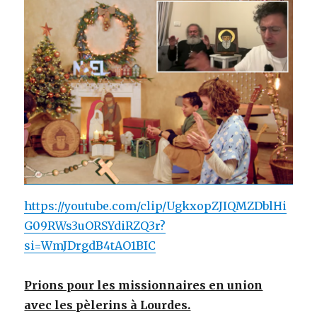
https://youtube.com/clip/UgkxopZJIQMZDblHi
G09RWs3uORSYdiRZQ3r?
si=WmJDrgdB4tAO1BIC
Prions pour les missionnaires en union
avec les pèlerins à Lourdes.