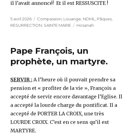
il l’avait annoncé! Et il est RESSUSCITE !
Publié
Catégories
5 avril 2026
Compassion
,
Louange
,
NDML
,
Pâques
,
le
Étiquettes
RESURRECTION
,
SAINTE MARIE
Hosanah
Pape François, un
prophète, un martyre.
SERVIR :
A l’heure où il pouvait prendre sa
pension et « profiter de la vie », François a
accepté de servir encore davantage l’Eglise. Il
a accepté la lourde charge du pontificat. Il a
accepté de PORTER LA CROIX, une très
LOURDE CROIX. C’est en ce sens qu’il est
MARTYRE.