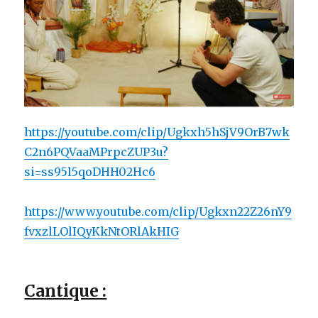
https://youtube.com/clip/Ugkxh5hSjV9OrB7wk
C2n6PQVaaMPrpcZUP3u?
si=ss95l5qoDHH02Hc6
https://www.youtube.com/clip/Ugkxn22Z26nY9
fvxzlLOlIQyKkNtORlAkHIG
Cantique :