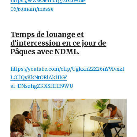
https://www.aelf.org/2026-04-
05/romain/messe
Temps de louange et
d’intercession en ce jour de
Pâques avec NDML.
https://youtube.com/clip/Ugkxn22Z26nY9fvxzl
LOlIQyKkNtORlAkHIG?
si=DNszhgZKXSHHE9WU