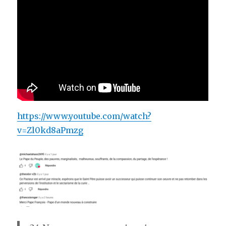
https://www.youtube.com/watch?
v=Zl0kd8aPmzg