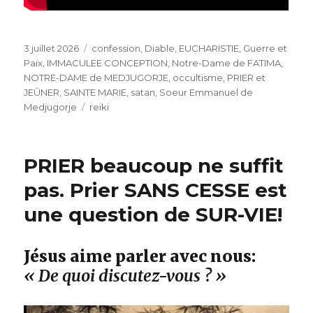
Publié
Catégories
3 juillet 2026
confession
,
Diable
,
EUCHARISTIE
,
Guerre et
le
Paix
,
IMMACULEE CONCEPTION
,
Notre-Dame de FATIMA
,
NOTRE-DAME de MEDJUGORJE
,
occultisme
,
PRIER et
JEÛNER
,
SAINTE MARIE
,
satan
,
Soeur Emmanuel de
Étiquettes
Medjugorje
reiki
PRIER beaucoup ne suffit
pas. Prier SANS CESSE est
une question de SUR-VIE!
Jésus aime parler avec nous:
« De quoi discutez-vous ? »