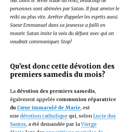
NB:
Dans le 3ème stade du reiki, beaucoup de
personnes sont abimées par Satan. Il faut arreter le
reiki au plus vite. Arrêter d’appeler les esprits aussi.
Soeur Emmanuel dans sa jeunesse a failli en
mourir. Satan imite la voix du défunt avec qui on
voudrait communiquer. Stop!
Qu’est donc cette dévotion des
premiers samedis du mois?
La
dévotion des premiers samedis
,
également appelée
communion réparatrice
du
Cœur immaculé de Marie
, est
une
dévotion catholique
qui, selon
Lucie dos
Santos
, a été demandée par la
Vierge