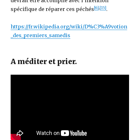
devrait être accomplie avec l’intention
[6]
,
[15]
spécifique de réparer ces péchés
.
https://fr.wikipedia.org/wiki/D%C3%A9votion
_des_premiers_samedis
A méditer et prier.