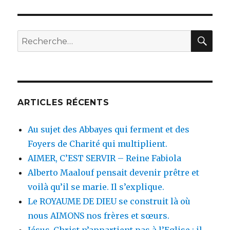
REC
Recherche
pour
:
ARTICLES RÉCENTS
Au sujet des Abbayes qui ferment et des
Foyers de Charité qui multiplient.
AIMER, C’EST SERVIR – Reine Fabiola
Alberto Maalouf pensait devenir prêtre et
voilà qu’il se marie. Il s’explique.
Le ROYAUME DE DIEU se construit là où
nous AIMONS nos frères et sœurs.
Jésus-Christ n’appartient pas à l’Eglise ; il