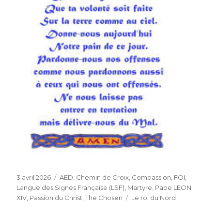
Publié
Catégories
3 avril 2026
AED
,
Chemin de Croix
,
Compassion
,
FOI
,
le
Langue des Signes Française (LSF)
,
Martyre
,
Pape LEON
Étiquettes
XIV
,
Passion du Christ
,
The Chosen
Le roi du Nord