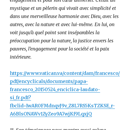
mystique et un pèlerin qui vivait avec simplicité et
dans une merveilleuse harmonie avec Dieu, avec les
autres, avec la nature et avec lui-même. En lui, on
voit jusqu’à quel point sont inséparables la
préoccupation pour la nature, la justice envers les
pauvres, l’engagement pour la société et la paix
intérieure.
https://www.vatican.va/content/dam/francesco/
pdf/encyclicals/documents/papa-
francesco_20150524_enciclica-laudato-
si_fr.pdf?
fbclid=IwAR0FMdnqvJ9v_Z8L7RS5KsTZKSE_r-
A6BlsONAWv1ZyZeo9A7wjKf9LqxjQ
11. Son témoignage nous montre aussi qu’une