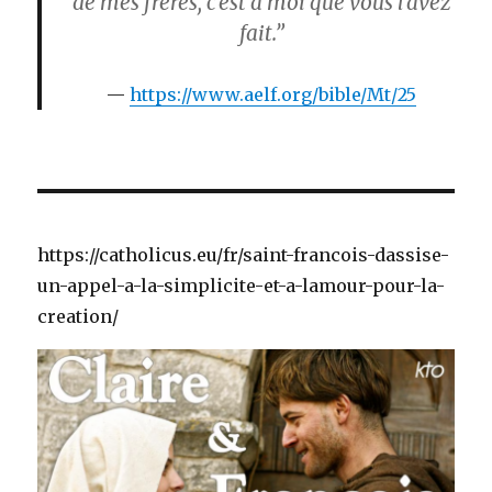
de mes frères, c’est à moi que vous l’avez
fait.”
https://www.aelf.org/bible/Mt/25
https://catholicus.eu/fr/saint-francois-dassise-
un-appel-a-la-simplicite-et-a-lamour-pour-la-
creation/