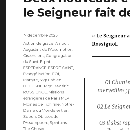
le Seigneur fait d
Publié
17 décembre 2025
«
Le Seigneur a 
le
Catégories
Action de grâce
,
Amour
,
Rossignol.
Augustins de l’Assomption
,
Cisterciens
,
Congrégation
du Saint-Esprit
,
ESPERANCE
,
ESPRIT SAINT
,
Evangélisation
,
FOI
,
Martyre
,
Mgr Fabien
01 Chante
LEJEUSNE
,
Mgr Frédéric
merveilles ; 
ROSSIGNOL
,
Missions
étrangères de Paris MEP
,
Moines de Tibhirine
,
Notre-
02 Le Seigneu
Dame du Monde entier
,
Soeurs Oblates de
03 il s’est 
l'Assomption.
,
Spiritains
,
The Chosen