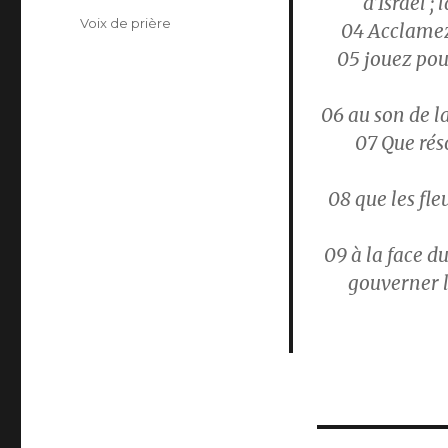
d’Israël ;
Étiquettes
Voix de prière
04 Acclamez 
05 jouez pour
06 au son de la
07 Que rés
08 que les fl
09 à la face du
gouverner l