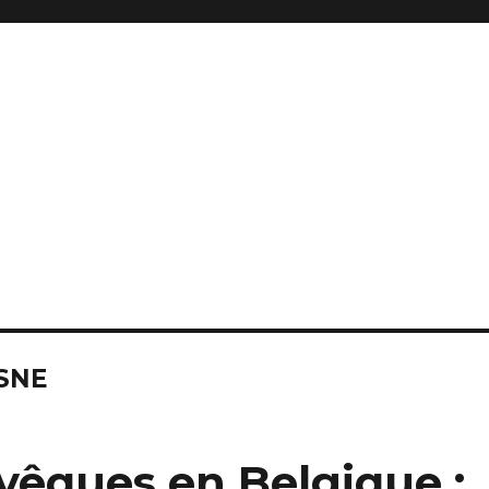
USNE
êques en Belgique :