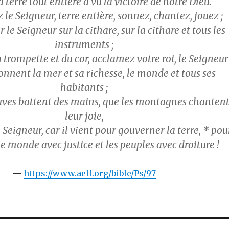
 la terre tout entière a vu la victoire de notre Dieu.
le Seigneur, terre entière, sonnez, chantez, jouez ;
 le Seigneur sur la cithare, sur la cithare et tous les
instruments ;
 trompette et du cor, acclamez votre roi, le Seigneur 
onnent la mer et sa richesse, le monde et tous ses
habitants ;
euves battent des mains, que les montagnes chanten
leur joie,
 Seigneur, car il vient pour gouverner la terre, * pou
e monde avec justice et les peuples avec droiture !
https://www.aelf.org/bible/Ps/97