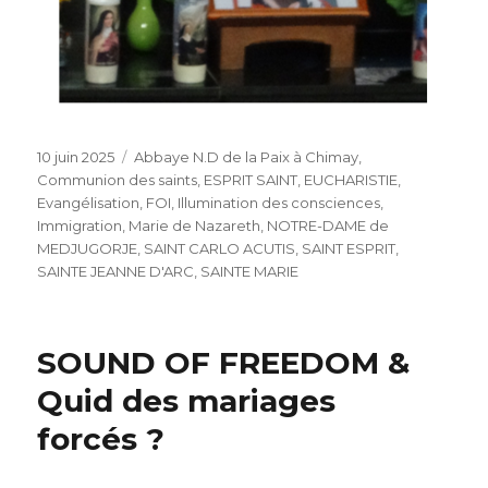
Publié
Catégories
10 juin 2025
Abbaye N.D de la Paix à Chimay
,
le
Communion des saints
,
ESPRIT SAINT
,
EUCHARISTIE
,
Evangélisation
,
FOI
,
Illumination des consciences
,
Immigration
,
Marie de Nazareth
,
NOTRE-DAME de
MEDJUGORJE
,
SAINT CARLO ACUTIS
,
SAINT ESPRIT
,
SAINTE JEANNE D'ARC
,
SAINTE MARIE
SOUND OF FREEDOM &
Quid des mariages
forcés ?