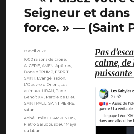
Seigneur et dans 
force. » — (Saint 
Pas d’esca
Publié
17 avril 2026
le
Catégories
1000 raisons de croire
,
calme, de 
ALGERIE
,
AMEN
,
Apôtres
,
puissante 
Donald TRUMP
,
ESPRIT
SAINT
,
Evangélisation
,
L'Oeuvre d'Orient
,
Les
animaux
,
LIBAN
,
Pape
Benoit XVI
,
Parole de Dieu
,
SAINT PAUL
,
SAINT PIERRE
,
satan
Étiquettes
Abbé Emile CHAMPENOIS
,
Pietro Sarubbi
,
soeur Maya
du Liban