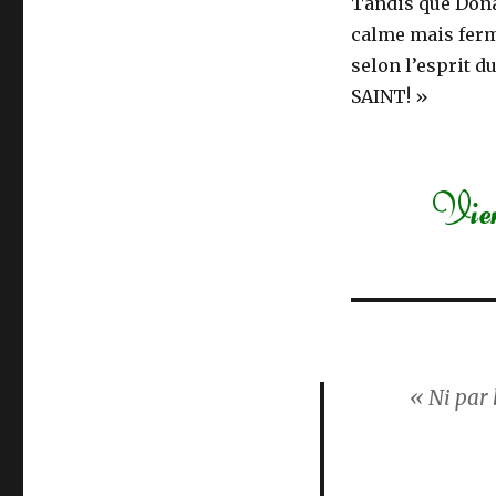
Tandis que Donal
calme mais ferme
selon l’esprit d
SAINT! »
« Ni par 