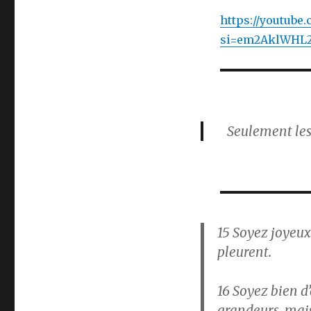
https://youtub
si=em2AklWHL
Seulement les 
15
Soyez joyeux 
pleurent.
16
Soyez bien d’a
grandeurs, mais