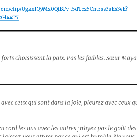
e.com/clip/UgkxIQ9Mx0QfBFv_t5dTcz5Cntrss3uEs3eE?
2Gl44T7
forts choisissent la paix. Pas les faibles. Sœur Maya
avec ceux qui sont dans la joie, pleurez avec ceux q
ccord les uns avec les autres ; n’ayez pas le goût des
 laissez-vous attirer par ce qui est humble. Ne vous