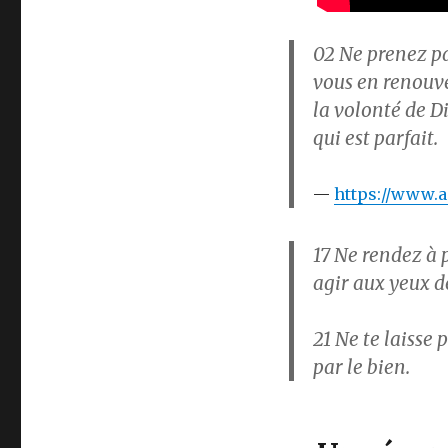
02
Ne prenez pa
vous en renouve
la volonté de Di
qui est parfait.
https://www.ae
17
Ne rendez à p
agir aux yeux d
21
Ne te laisse 
par le bien.