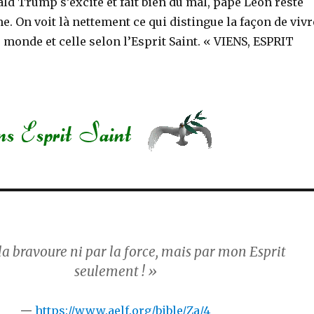
d Trump s’excite et fait bien du mal, pape Léon reste
. On voit là nettement ce qui distingue la façon de vivr
u monde et celle selon l’Esprit Saint. « VIENS, ESPRIT
la bravoure ni par la force, mais par mon Esprit
seulement ! »
https://www.aelf.org/bible/Za/4