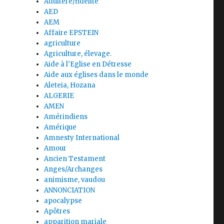
Adultère/fidélité
AED
AEM
Affaire EPSTEIN
agriculture
Agriculture, élevage.
Aide à l'Eglise en Détresse
Aide aux églises dans le monde
Aleteia, Hozana
ALGERIE
AMEN
Amérindiens
Amérique
Amnesty International
Amour
Ancien Testament
Anges/Archanges
animisme, vaudou
ANNONCIATION
apocalypse
Apôtres
apparition mariale