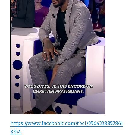
https://www.facebook.com/reel/3564328857861
8354