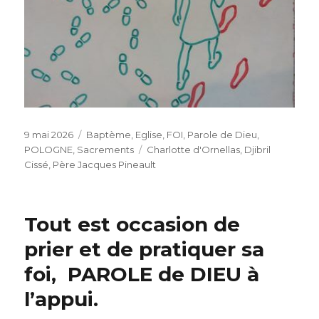
Publié
Catégories
9 mai 2026
Baptème
,
Eglise
,
FOI
,
Parole de Dieu
,
le
Étiquettes
POLOGNE
,
Sacrements
Charlotte d'Ornellas
,
Djibril
Cissé
,
Père Jacques Pineault
Tout est occasion de
prier et de pratiquer sa
foi, PAROLE de DIEU à
l’appui.