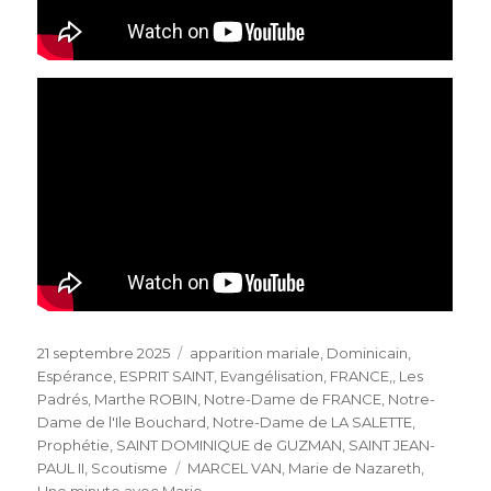
Publié
Catégories
21 septembre 2025
apparition mariale
,
Dominicain
,
le
Espérance
,
ESPRIT SAINT
,
Evangélisation
,
FRANCE,
,
Les
Padrés
,
Marthe ROBIN
,
Notre-Dame de FRANCE
,
Notre-
Dame de l'Ile Bouchard
,
Notre-Dame de LA SALETTE
,
Prophétie
,
SAINT DOMINIQUE de GUZMAN
,
SAINT JEAN-
Étiquettes
PAUL II
,
Scoutisme
MARCEL VAN
,
Marie de Nazareth
,