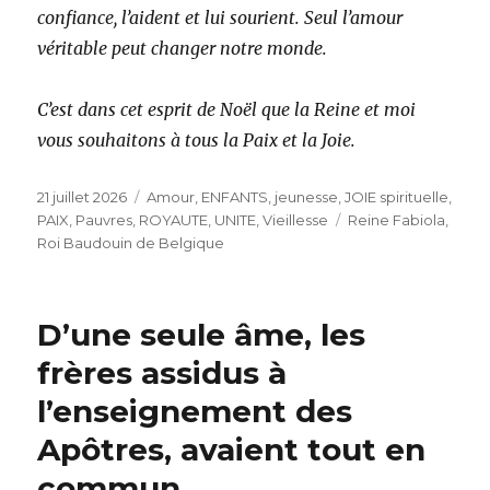
confiance, l’aident et lui sourient. Seul l’amour
véritable peut changer notre monde.
C’est dans cet esprit de Noël que la Reine et moi
vous souhaitons à tous la Paix et la Joie.
Publié
Catégories
21 juillet 2026
Amour
,
ENFANTS
,
jeunesse
,
JOIE spirituelle
,
le
Étiquettes
PAIX
,
Pauvres
,
ROYAUTE
,
UNITE
,
Vieillesse
Reine Fabiola
,
Roi Baudouin de Belgique
D’une seule âme, les
frères assidus à
l’enseignement des
Apôtres, avaient tout en
commun.