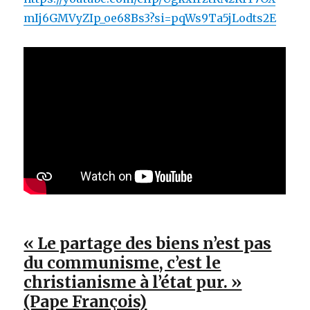
mIj6GMVyZIp_oe68Bs3?si=pqWs9Ta5jLodts2E
« Le partage des biens n’est pas
du communisme, c’est le
christianisme à l’état pur. »
(Pape François)