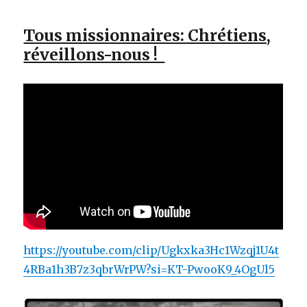
Tous missionnaires: Chrétiens,
réveillons-nous !
https://youtube.com/clip/Ugkxka3Hc1Wzqj1U4t
4RBa1h3B7z3qbrWrPW?si=KT-PwooK9_4OgUl5